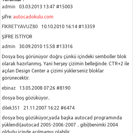
admin
03.03.2013 13:47 #15003
şifre:
autocadokulu.com
FİKRETYAVUZ80
10.10.2010 16:14 #13359
ŞİFRE İSTİYOR
admin
30.09.2010 15:58 #13316
Dosya boş görünüyor doğru çünkü içindeki semboller blok
olarak hazırlanmış. Yani herşey çizimin belleğinde. CTR+2 ile
açılan Design Center a çizimi yüklerseniz bloklar
görünecektir.
ebinaz
13.05.2008 07:26 #8190
dosya boş gözüküyor..
dilek351
21.11.2007 16:22 #6474
dosya boş gözüküyor,yada başka autocad programında
yüklendi(autocad 2005-2006-2007 .. gibi)benimki 2004
olduğu içinde açılmamış olabilir.