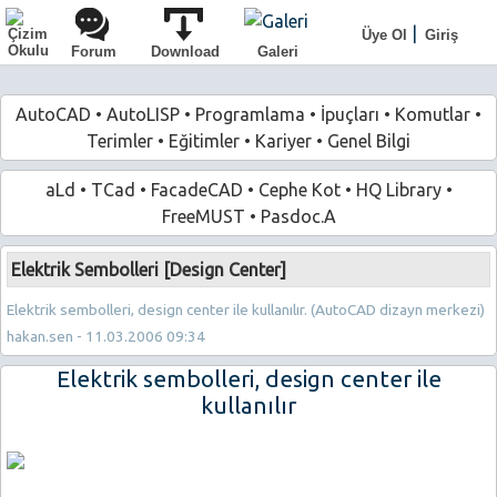
|
Üye Ol
Giriş
Forum
Download
Galeri
AutoCAD
•
AutoLISP
•
Programlama
•
İpuçları
•
Komutlar
•
Terimler
•
Eğitimler
•
Kariyer
•
Genel Bilgi
aLd
•
TCad
•
FacadeCAD
•
Cephe Kot
•
HQ Library
•
FreeMUST
•
Pasdoc.A
Elektrik Sembolleri [Design Center]
Elektrik sembolleri, design center ile kullanılır. (AutoCAD dizayn merkezi)
hakan.sen - 11.03.2006 09:34
Elektrik sembolleri, design center ile
kullanılır