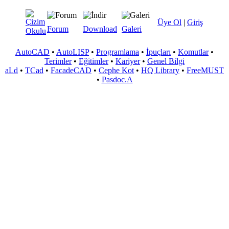
Üye Ol
|
Giriş
Forum
Download
Galeri
AutoCAD
•
AutoLISP
•
Programlama
•
İpuçları
•
Komutlar
•
Terimler
•
Eğitimler
•
Kariyer
•
Genel Bilgi
aLd
•
TCad
•
FacadeCAD
•
Cephe Kot
•
HQ Library
•
FreeMUST
•
Pasdoc.A