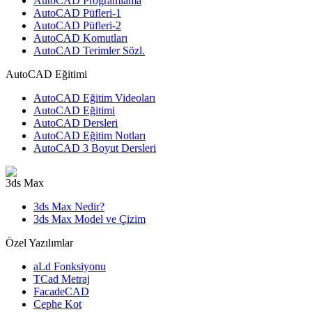
AutoCAD Programlama
AutoCAD Püfleri-1
AutoCAD Püfleri-2
AutoCAD Komutları
AutoCAD Terimler Sözl.
AutoCAD Eğitimi
AutoCAD Eğitim Videoları
AutoCAD Eğitimi
AutoCAD Dersleri
AutoCAD Eğitim Notları
AutoCAD 3 Boyut Dersleri
3ds Max
3ds Max Nedir?
3ds Max Model ve Çizim
Özel Yazılımlar
aLd Fonksiyonu
TCad Metraj
FacadeCAD
Cephe Kot