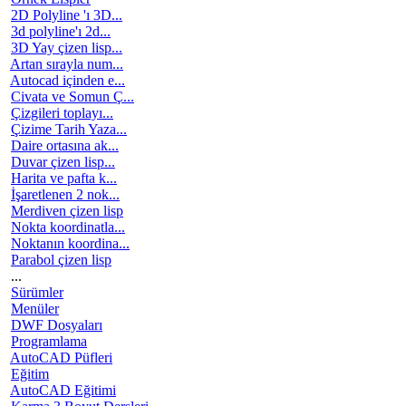
2D Polyline 'ı 3D...
3d polyline'ı 2d...
3D Yay çizen lisp...
Artan sırayla num...
Autocad içinden e...
Civata ve Somun Ç...
Çizgileri toplayı...
Çizime Tarih Yaza...
Daire ortasına ak...
Duvar çizen lisp...
Harita ve pafta k...
İşaretlenen 2 nok...
Merdiven çizen lisp
Nokta koordinatla...
Noktanın koordina...
Parabol çizen lisp
...
Sürümler
Menüler
DWF Dosyaları
Programlama
AutoCAD Püfleri
Eğitim
AutoCAD Eğitimi