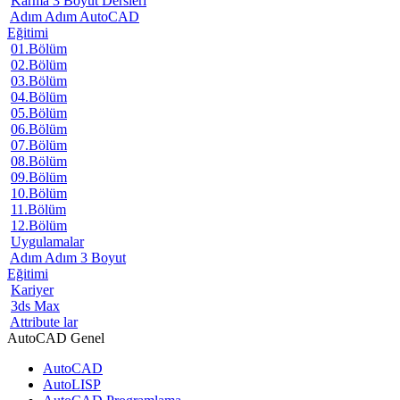
Karma 3 Boyut Dersleri
Adım Adım AutoCAD
Eğitimi
01.Bölüm
02.Bölüm
03.Bölüm
04.Bölüm
05.Bölüm
06.Bölüm
07.Bölüm
08.Bölüm
09.Bölüm
10.Bölüm
11.Bölüm
12.Bölüm
Uygulamalar
Adım Adım 3 Boyut
Eğitimi
Kariyer
3ds Max
Attribute lar
AutoCAD Genel
AutoCAD
AutoLISP