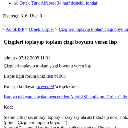
Ortak Türk Alfabesi 34 harf destekli fontlar
Ziyaretçi: 316, Üye: 0
Detaylar »
>
AutoLISP
>
Örnek Lispler
>
Çizgileri toplayıp toplam çizgi boyunu
Çizgileri toplayıp toplam çizgi boyunu veren lisp
admin - 07.12.2005 11:31
Çizgileri toplayıp toplam çizgi boyunu veren lisp.
Lisple ilgili forum linki
İleti #1063
Bu lispi kodlayan
hceven99
'a teşekkürler.
Buraya tıklayarak açılan pencereden AutoLISP kodlarını Ctrl + C ile 
Kod:
(defun c:tb (/ secim sayi topboy cizsay say ata ata1 ata2 tip nok1 nok
(print " Çizgilerin toplam boyu... ")
(prompt " Uzunlukları toplanacak çizgileri seçiniz <Tümü>: ")