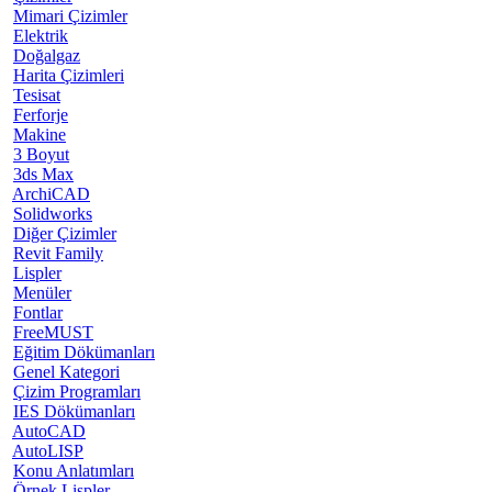
Mimari Çizimler
Elektrik
Doğalgaz
Harita Çizimleri
Tesisat
Ferforje
Makine
3 Boyut
3ds Max
ArchiCAD
Solidworks
Diğer Çizimler
Revit Family
Lispler
Menüler
Fontlar
FreeMUST
Eğitim Dökümanları
Genel Kategori
Çizim Programları
IES Dökümanları
AutoCAD
AutoLISP
Konu Anlatımları
Örnek Lispler