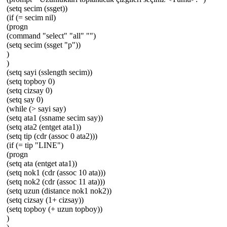
(setq secim (ssget))
(if (= secim nil)
(progn
(command "select" "all" "")
(setq secim (ssget "p"))
)
)
(setq sayi (sslength secim))
(setq topboy 0)
(setq cizsay 0)
(setq say 0)
(while (> sayi say)
(setq ata1 (ssname secim say))
(setq ata2 (entget ata1))
(setq tip (cdr (assoc 0 ata2)))
(if (= tip "LINE")
(progn
(setq ata (entget ata1))
(setq nok1 (cdr (assoc 10 ata)))
(setq nok2 (cdr (assoc 11 ata)))
(setq uzun (distance nok1 nok2))
(setq cizsay (1+ cizsay))
(setq topboy (+ uzun topboy))
)