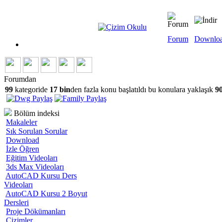
Forum
Downlo
Forumdan
99
kategoride
17 bin
den fazla konu başlatıldı bu konulara yaklaşık
90
Bölüm indeksi
Makaleler
Sık Sorulan Sorular
Download
İzle Öğren
Eğitim Videoları
3ds Max Videoları
AutoCAD Kursu Ders
Videoları
AutoCAD Kursu 2 Boyut
Dersleri
Proje Dökümanları
Çizimler