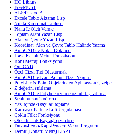
HQ Library
FreeMUST
ALS/Pasdoc.A
Excele Tablo Aktaran Lisp
Nokta Koordinat Tablosu
Plana İç Ölçü Verme
Toplam Alanı Yazan Lisp
Alan ve Çevre Yazan Lisp
Koordinat, Alan ve Çevre Tablo Halinde Yazma
AutoCAD'de Nokta Dökümü
Hava Kanalı Metraj Fonksiyonu
Boru Metrajı Fonksiyonu
OptiCAD
Özel Çizgi Tipi Oluşturmak
AutoCAD te Koni Açılımı Nasıl Yapılır?
PolyLine & Point Objelerinden Aplikasyon Çizelgesi
Z değerini sıfırlama
AutoCAD te Polyline üzerine uzunluk yazdırma
Sıralı numaralandırma
Yazı içindeki sayıları toplama
Karmaşık Path ile Loft Uygulaması
Çoklu Fillet Fonksiyonu
Ölçekli Türk Bayrağı çizen lisp
Duvar-Lento-Kapı-Pencere Metraj Programı
Demir (Donatı) Metraj LISP'i