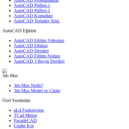
AutoCAD Programlama
AutoCAD Püfleri-1
AutoCAD Püfleri-2
AutoCAD Komutları
AutoCAD Terimler Sözl.
AutoCAD Eğitimi
AutoCAD Eğitim Videoları
AutoCAD Eğitimi
AutoCAD Dersleri
AutoCAD Eğitim Notları
AutoCAD 3 Boyut Dersleri
3ds Max
3ds Max Nedir?
3ds Max Model ve Çizim
Özel Yazılımlar
aLd Fonksiyonu
TCad Metraj
FacadeCAD
Cephe Kot