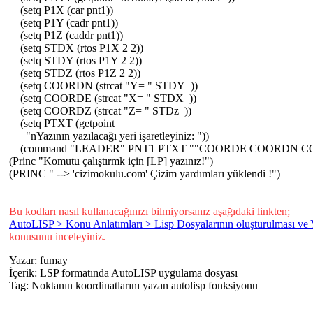
(setq P1X (car pnt1))
(setq P1Y (cadr pnt1))
(setq P1Z (caddr pnt1))
(setq STDX (rtos P1X 2 2))
(setq STDY (rtos P1Y 2 2))
(setq STDZ (rtos P1Z 2 2))
(setq COORDN (strcat "Y= " STDY ))
(setq COORDE (strcat "X= " STDX ))
(setq COORDZ (strcat "Z= " STDz ))
(setq PTXT (getpoint
"nYazının yazılacağı yeri işaretleyiniz: "))
(command "LEADER" PNT1 PTXT ""COORDE COORDN CO
(Princ "Komutu çalıştırmk için [LP] yazınız!")
(PRINC " --> 'cizimokulu.com' Çizim yardımları yüklendi !")
Bu kodları nasıl kullanacağınızı bilmiyorsanız aşağıdaki linkten;
AutoLISP > Konu Anlatımları > Lisp Dosyalarının oluşturulması ve
konusunu inceleyiniz.
Yazar:
fumay
İçerik:
LSP formatında AutoLISP uygulama dosyası
Tag:
Noktanın koordinatlarını yazan autolisp fonksiyonu