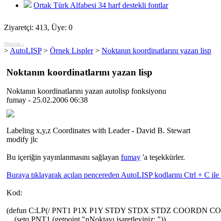
Ortak Türk Alfabesi 34 harf destekli fontlar
Ziyaretçi: 413, Üye: 0
Detaylar »
>
AutoLISP
>
Örnek Lispler
>
Noktanın koordinatlarını yazan lisp
Noktanın koordinatlarını yazan lisp
Noktanın koordinatlarını yazan autolisp fonksiyonu
fumay - 25.02.2006 06:38
Labeling x,y,z Coordinates with Leader - David B. Stewart
modify jlc
Bu içeriğin yayınlanmasını sağlayan
fumay
'a teşekkürler.
Buraya tıklayarak açılan pencereden AutoLISP kodlarını Ctrl + C ile 
Kod:
(defun C:LP(/ PNT1 P1X P1Y STDY STDX STDZ COORDN 
(setq PNT1 (getpoint "nNoktayı işaretleyiniz: "))