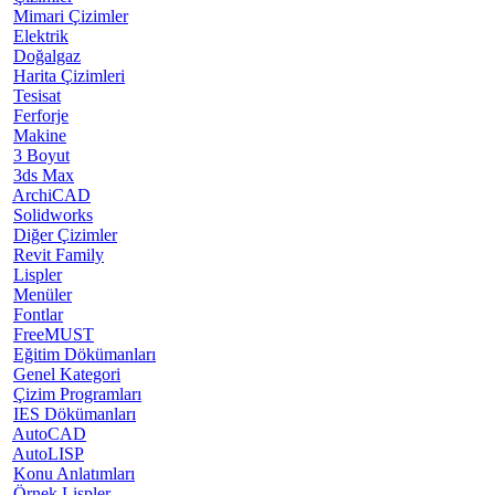
Mimari Çizimler
Elektrik
Doğalgaz
Harita Çizimleri
Tesisat
Ferforje
Makine
3 Boyut
3ds Max
ArchiCAD
Solidworks
Diğer Çizimler
Revit Family
Lispler
Menüler
Fontlar
FreeMUST
Eğitim Dökümanları
Genel Kategori
Çizim Programları
IES Dökümanları
AutoCAD
AutoLISP
Konu Anlatımları
Örnek Lispler