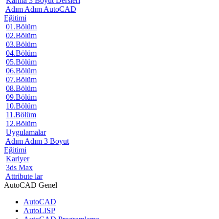
Karma 3 Boyut Dersleri
Adım Adım AutoCAD
Eğitimi
01.Bölüm
02.Bölüm
03.Bölüm
04.Bölüm
05.Bölüm
06.Bölüm
07.Bölüm
08.Bölüm
09.Bölüm
10.Bölüm
11.Bölüm
12.Bölüm
Uygulamalar
Adım Adım 3 Boyut
Eğitimi
Kariyer
3ds Max
Attribute lar
AutoCAD Genel
AutoCAD
AutoLISP