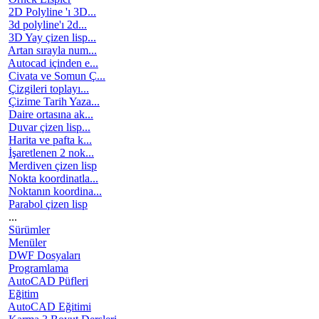
2D Polyline 'ı 3D...
3d polyline'ı 2d...
3D Yay çizen lisp...
Artan sırayla num...
Autocad içinden e...
Civata ve Somun Ç...
Çizgileri toplayı...
Çizime Tarih Yaza...
Daire ortasına ak...
Duvar çizen lisp...
Harita ve pafta k...
İşaretlenen 2 nok...
Merdiven çizen lisp
Nokta koordinatla...
Noktanın koordina...
Parabol çizen lisp
...
Sürümler
Menüler
DWF Dosyaları
Programlama
AutoCAD Püfleri
Eğitim
AutoCAD Eğitimi