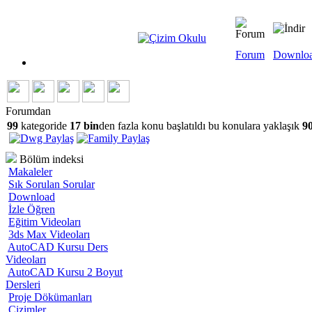
Forum
Downlo
Forumdan
99
kategoride
17 bin
den fazla konu başlatıldı bu konulara yaklaşık
90
Bölüm indeksi
Makaleler
Sık Sorulan Sorular
Download
İzle Öğren
Eğitim Videoları
3ds Max Videoları
AutoCAD Kursu Ders
Videoları
AutoCAD Kursu 2 Boyut
Dersleri
Proje Dökümanları
Çizimler