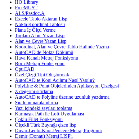
HQ Library
FreeMUST
ALS/Pasdoc.A
Excele Tablo Aktaran Lisp
Nokta Koordinat Tablosu
Plana İç Ölçü Verme
Toplam Alanı Yazan Lisp
Alan ve Çevre Yazan Lisp
Koordinat, Alan ve Çevre Tablo Halinde Yazma
AutoCAD'de Nokta Dökümü
Hava Kanalı Metraj Fonksiyonu
Boru Metrajı Fonksiyonu
OptiCAD
Özel Çizgi Tipi Oluşturmak
AutoCAD te Koni Açılımı Nasıl Yapılır?
PolyLine & Point Objelerinden Aplikasyon Çizelgesi
Z değerini sıfırlama
AutoCAD te Polyline üzerine uzunluk yazdırma
Sıralı numaralandırma
Yazı içindeki sayıları toplama
Karmaşık Path ile Loft Uygulaması
Çoklu Fillet Fonksiyonu
Ölçekli Türk Bayrağı çizen lisp
Duvar-Lento-Kapı-Pencere Metraj Programı
Demir (Donatı) Metraj LISP'i