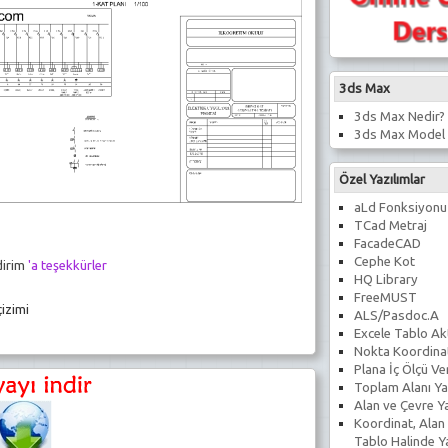
3ds Max
3ds Max Nedir?
3ds Max Model 
Özel Yazılımlar
aLd Fonksiyonu
TCad Metraj
FacadeCAD
Cephe Kot
dirim
'a teşekkürler
HQ Library
FreeMUST
izimi
ALS/Pasdoc.A
Excele Tablo Ak
Nokta Koordina
Plana İç Ölçü V
Toplam Alanı Ya
Alan ve Çevre Y
Koordinat, Alan
Tablo Halinde 