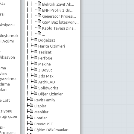
kta
Elektrik Zayıf Ak...
ENH Profili 2 dir...
raj
Generatör Projesi...
GSM Baz İstasyonu...
nksiyonu
Kablo Tavası Dina...
...
 Oluşturmak
Doğalgaz
 Açılımı
Harita Çizimleri
t
Tesisat
likasyon
Ferforje
Makine
lama
3 Boyut
line
3ds Max
 yazdırma
ArchiCAD
ndırma
Solidworks
ıları
Diğer Çizimler
Revit Family
e Loft
Lispler
ksiyonu
Menüler
rağı çizen
Fontlar
FreeMUST
pı-
Eğitim Dökümanları
 Programı