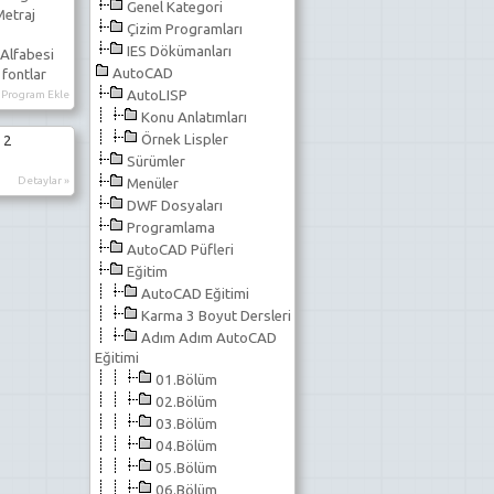
Genel Kategori
Metraj
Çizim Programları
IES Dökümanları
Alfabesi
AutoCAD
 fontlar
AutoLISP
Program Ekle
Konu Anlatımları
Örnek Lispler
 2
Sürümler
Detaylar »
Menüler
DWF Dosyaları
Programlama
AutoCAD Püfleri
Eğitim
AutoCAD Eğitimi
Karma 3 Boyut Dersleri
Adım Adım AutoCAD
Eğitimi
01.Bölüm
02.Bölüm
03.Bölüm
04.Bölüm
05.Bölüm
06.Bölüm