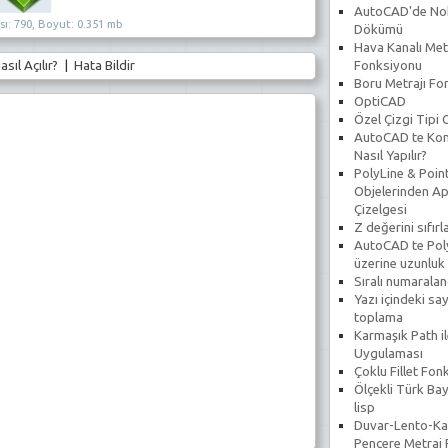
AutoCAD'de No
ı: 790, Boyut: 0.351 mb
Dökümü
Hava Kanalı Met
asıl Açılır?
|
Hata Bildir
Fonksiyonu
Boru Metrajı Fo
OptiCAD
Özel Çizgi Tipi
AutoCAD te Koni
Nasıl Yapılır?
PolyLine & Poin
Objelerinden Ap
Çizelgesi
Z değerini sıfır
AutoCAD te Poly
üzerine uzunluk
Sıralı numarala
Yazı içindeki say
toplama
Karmaşık Path il
Uygulaması
Çoklu Fillet Fon
Ölçekli Türk Bay
lisp
Duvar-Lento-Ka
Pencere Metraj