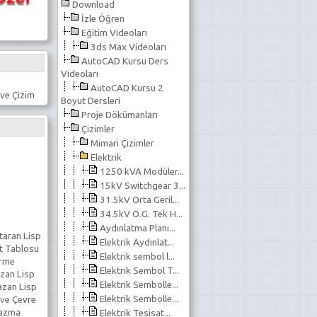
Download
İzle Öğren
Eğitim Videoları
3ds Max Videoları
AutoCAD Kursu Ders
Videoları
AutoCAD Kursu 2
ve Çizim
Boyut Dersleri
Proje Dökümanları
Çizimler
Mimari Çizimler
Elektrik
1250 kVA Modüler...
15kV Switchgear 3...
31.5kV Orta Geril...
34.5kV O.G. Tek H...
Aydınlatma Planı...
taran Lisp
Elektrik Aydınlat...
t Tablosu
Elektrik sembol l...
erme
Elektrik Sembol T...
zan Lisp
Elektrik Sembolle...
azan Lisp
Elektrik Sembolle...
 ve Çevre
Yazma
Elektrik Tesisat...