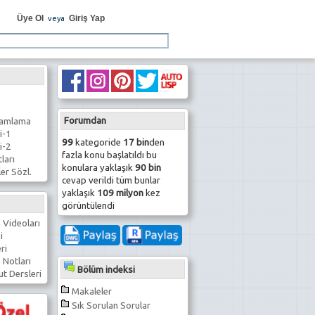
Üye Ol
Giriş Yap
veya
Forumdan
ramlama
i-1
99
kategoride
17 bin
den
i-2
fazla konu başlatıldı bu
ları
konulara yaklaşık
90 bin
er Sözl.
cevap verildi tüm bunlar
yaklaşık
109 milyon
kez
görüntülendi
 Videoları
i
ri
 Notları
Bölüm indeksi
t Dersleri
Makaleler
Sık Sorulan Sorular