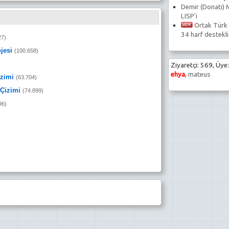
Demir (Donatı) 
LISP'i
Ortak Türk 
34 harf destekli
27)
jesi
(100.658)
Ziyaretçi: 569, Üye:
ehya
,
mateus
izimi
(63.704)
 Çizimi
(74.899)
96)