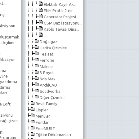
kta
Elektrik Zayıf Ak...
ENH Profili 2 dir...
raj
Generatör Projesi...
GSM Baz İstasyonu...
nksiyonu
Kablo Tavası Dina...
...
 Oluşturmak
Doğalgaz
 Açılımı
Harita Çizimleri
t
Tesisat
likasyon
Ferforje
Makine
lama
3 Boyut
line
3ds Max
 yazdırma
ArchiCAD
ndırma
Solidworks
ıları
Diğer Çizimler
Revit Family
e Loft
Lispler
ksiyonu
Menüler
rağı çizen
Fontlar
FreeMUST
pı-
Eğitim Dökümanları
 Programı