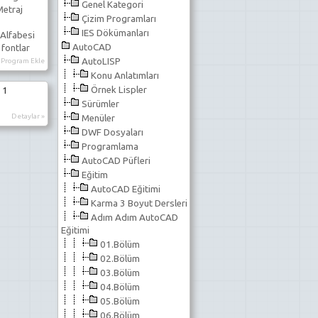
Genel Kategori
Metraj
Çizim Programları
IES Dökümanları
Alfabesi
AutoCAD
 fontlar
AutoLISP
Program Ekle
Konu Anlatımları
Örnek Lispler
 1
Sürümler
Detaylar »
Menüler
DWF Dosyaları
Programlama
AutoCAD Püfleri
Eğitim
AutoCAD Eğitimi
Karma 3 Boyut Dersleri
Adım Adım AutoCAD
Eğitimi
01.Bölüm
02.Bölüm
03.Bölüm
04.Bölüm
05.Bölüm
06.Bölüm