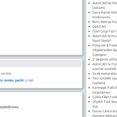
AutoCAD'de No
Dökümü
Hava Kanalı Met
Fonksiyonu
Boru Metrajı Fo
OptiCAD
Özel Çizgi Tipi
AutoCAD te Koni
Nasıl Yapılır?
PolyLine & Poin
Objelerinden Ap
Çizelgesi
Z değerini sıfır
AutoCAD te Poly
üzerine uzunluk
Sıralı numarala
(44.959)
Yazı içindeki say
ric motor yacht
(9.586)
toplama
Karmaşık Path il
Uygulaması
Çoklu Fillet Fon
Ölçekli Türk Bay
lisp
yebilirsiniz.
Duvar-Lento-Ka
Pencere Metraj