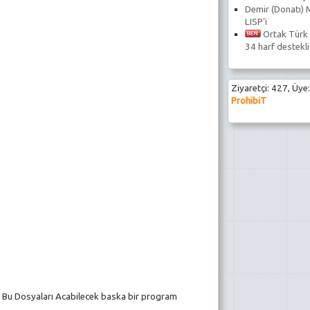
Demir (Donatı) 
LISP'i
Ortak Türk 
34 harf destekli
Ziyaretçi: 427, Üye:
1
ProhibiT
9
 Bu Dosyaları Acabilecek baska bir program