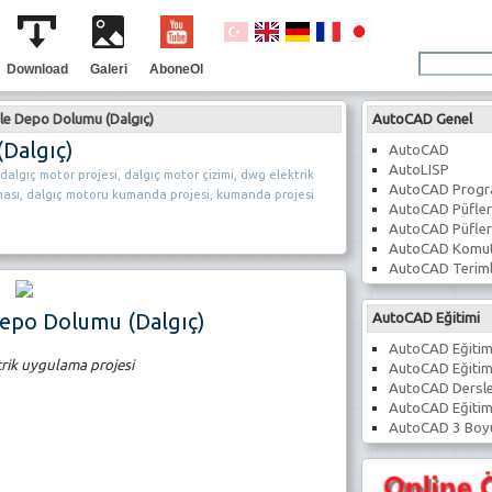
Download
Galeri
AboneOl
le Depo Dolumu (Dalgıç)
AutoCAD Genel
Dalgıç)
AutoCAD
AutoLISP
 dalgıç motor projesi, dalgıç motor çizimi, dwg elektrik
AutoCAD Prog
ması, dalgıç motoru kumanda projesi, kumanda projesi
AutoCAD Püfler
AutoCAD Püfler
AutoCAD Komut
AutoCAD Teriml
Depo Dolumu (Dalgıç)
AutoCAD Eğitimi
AutoCAD Eğitim
trik uygulama projesi
AutoCAD Eğitim
AutoCAD Dersle
AutoCAD Eğitim
AutoCAD 3 Boyu