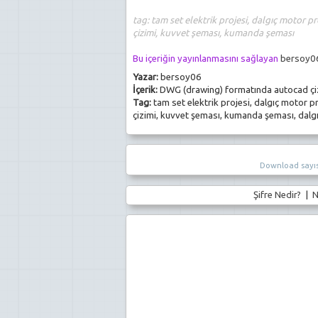
tag: tam set elektrik projesi, dalgıç motor pr
çizimi, kuvvet şeması, kumanda şeması
Bu içeriğin yayınlanmasını sağlayan
bersoy0
Yazar:
bersoy06
İçerik:
DWG (drawing) formatında autocad çi
Tag:
tam set elektrik projesi, dalgıç motor pr
çizimi, kuvvet şeması, kumanda şeması, dalg
Download sayıs
Şifre Nedir?
|
N