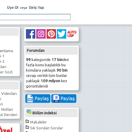
Üye Ol
Giriş Yap
veya
Forumdan
ramlama
i-1
99
kategoride
17 bin
den
i-2
fazla konu başlatıldı bu
ları
konulara yaklaşık
90 bin
er Sözl.
cevap verildi tüm bunlar
yaklaşık
109 milyon
kez
görüntülendi
 Videoları
i
ri
 Notları
Bölüm indeksi
t Dersleri
Makaleler
Sık Sorulan Sorular