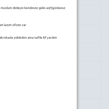
ı muslum dınleyın kendınıze gelın aq!!(gönlunuz
am lazım ofıste var
r akrobada yükledım ama nafile ltf yardım