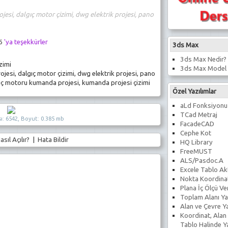
ojesi, dalgıç motor çizimi, dwg elektrik projesi, pano
6
'ya teşekkürler
3ds Max
3ds Max Nedir?
zimi
3ds Max Model 
ojesi, dalgıç motor çizimi, dwg elektrik projesi, pano
ıç motoru kumanda projesi, kumanda projesi çizimi
Özel Yazılımlar
aLd Fonksiyonu
TCad Metraj
ı: 6542, Boyut: 0.385 mb
FacadeCAD
Cephe Kot
asıl Açılır?
|
Hata Bildir
HQ Library
FreeMUST
ALS/Pasdoc.A
Excele Tablo Ak
Nokta Koordina
Plana İç Ölçü V
Toplam Alanı Ya
Alan ve Çevre Y
Koordinat, Alan
Tablo Halinde 