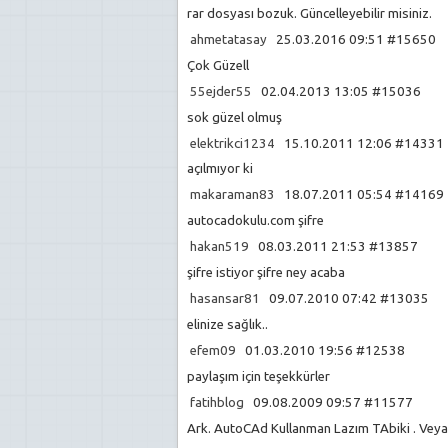
rar dosyası bozuk. Güncelleyebilir misiniz.
ahmetatasay
25.03.2016 09:51 #15650
Çok Güzell
55ejder55
02.04.2013 13:05 #15036
sok güzel olmuş
elektrikci1234
15.10.2011 12:06 #1433
açılmıyor ki
makaraman83
18.07.2011 05:54 #1416
autocadokulu.com şifre
hakan519
08.03.2011 21:53 #13857
şifre istiyor şifre ney acaba
hasansar81
09.07.2010 07:42 #13035
elinize sağlık..
efem09
01.03.2010 19:56 #12538
paylaşım için teşekkürler
fatihblog
09.08.2009 09:57 #11577
Ark. AutoCAd Kullanman Lazım TAbiki . Veya