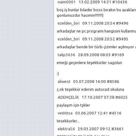
naim0001
13.02.2009 14:31 #10436
boş iş bunlar bılader boss bırakın bu ayaklar
gonlumuzdur hacımm!!!!!!!!)
ezelden_biri
09.11.2008 20:54 #9496
arkadaşlar ne pc programı hangisini kullanm
ezelden_biri
09.11.2008 20:52 #9495
arkadaşlar bende bir türlü çizimler açılmıyo
talip3636
28.09.2008 08:03 #9169
emeği geçenlere teşekkürler sagolun
:)
aliwest
03.07.2008 16:00 #8586
ç.ok teşekkür ederim autocad okuluna
ADEMÇELİK
17.10.2007 07:38 #6025
paylaşım için tşkler
ve6titsa
03.06.2007 12:41 #4516
tesekkurler...
elektra56
29.03.2007 09:12 #3661