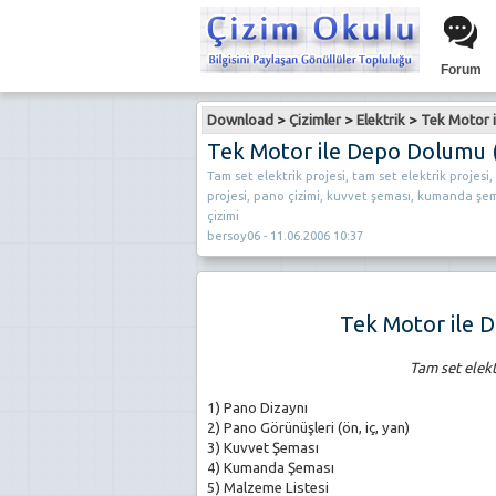
Forum
Download
>
Çizimler
>
Elektrik
>
Tek Motor i
Tek Motor ile Depo Dolumu (
Tam set elektrik projesi, tam set elektrik projesi,
projesi, pano çizimi, kuvvet şeması, kumanda şe
çizimi
bersoy06 - 11.06.2006 10:37
Tek Motor ile 
Tam set elek
1) Pano Dizaynı
2) Pano Görünüşleri (ön, iç, yan)
3) Kuvvet Şeması
4) Kumanda Şeması
5) Malzeme Listesi