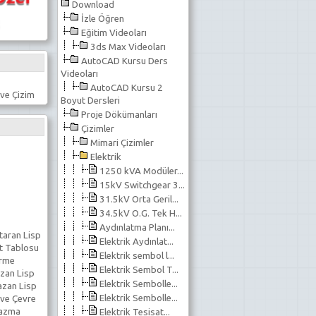
Download
İzle Öğren
Eğitim Videoları
3ds Max Videoları
AutoCAD Kursu Ders
Videoları
AutoCAD Kursu 2
ve Çizim
Boyut Dersleri
Proje Dökümanları
Çizimler
Mimari Çizimler
Elektrik
1250 kVA Modüler...
15kV Switchgear 3...
31.5kV Orta Geril...
34.5kV O.G. Tek H...
Aydınlatma Planı...
taran Lisp
Elektrik Aydınlat...
t Tablosu
Elektrik sembol l...
erme
Elektrik Sembol T...
zan Lisp
Elektrik Sembolle...
azan Lisp
Elektrik Sembolle...
 ve Çevre
Yazma
Elektrik Tesisat...