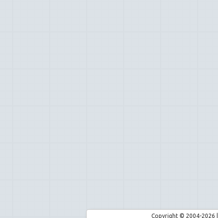
Copyright © 2004-2026 | 