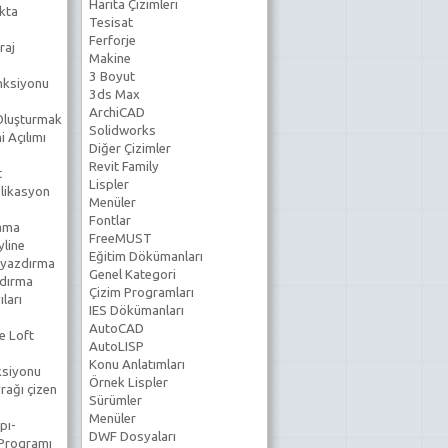
Harita Çizimleri
kta
Tesisat
Ferforje
raj
Makine
3 Boyut
nksiyonu
3ds Max
ArchiCAD
 Oluşturmak
Solidworks
 Açılımı
Diğer Çizimler
Revit Family
t
Lispler
likasyon
Menüler
Fontlar
lama
FreeMUST
line
Eğitim Dökümanları
 yazdırma
Genel Kategori
ndırma
Çizim Programları
ıları
IES Dökümanları
AutoCAD
e Loft
AutoLISP
Konu Anlatımları
ksiyonu
Örnek Lispler
rağı çizen
Sürümler
Menüler
pı-
DWF Dosyaları
 Programı