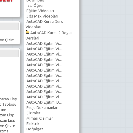
Download
İzle Öğren
Eğitim Videoları
3ds Max Videoları
AutoCAD Kursu Ders
Videoları
AutoCAD Kursu 2 Boyut
Dersleri
ve Çizim
AutoCAD Eğitim Vi...
AutoCAD Eğitim Vi...
AutoCAD Eğitim Vi...
AutoCAD Eğitim Vi...
AutoCAD Eğitim Vi...
AutoCAD Eğitim Vi...
AutoCAD Eğitim Vi...
AutoCAD Eğitim Vi...
AutoCAD Eğitim Vi...
AutoCAD Eğitim Vi...
AutoCAD Eğitim Vi...
taran Lisp
AutoCAD Eğitimi D...
t Tablosu
Proje Dökümanları
erme
Çizimler
zan Lisp
Mimari Çizimler
azan Lisp
Elektrik
 ve Çevre
Doğalgaz
Yazma