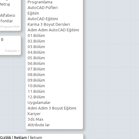
Programlama
Metraj
AutoCAD Püfleri
Eğitim
Alfabesi
AutoCAD Eğitimi
 fontlar
Karma 3 Boyut Dersleri
Program Ekle
Adım Adım AutoCAD Eğitimi
01.Bölüm
 0
02.Bölüm
03.Bölüm
Detaylar »
04.Bölüm
05.Bölüm
06.Bölüm
07.Bölüm
08.Bölüm
09.Bölüm
10.Bölüm
11.Bölüm
12.Bölüm
Uygulamalar
Adım Adım 3 Boyut Eğitimi
Kariyer
3ds Max
Attribute lar
Gizlilik
|
Reklam
|
İletişim