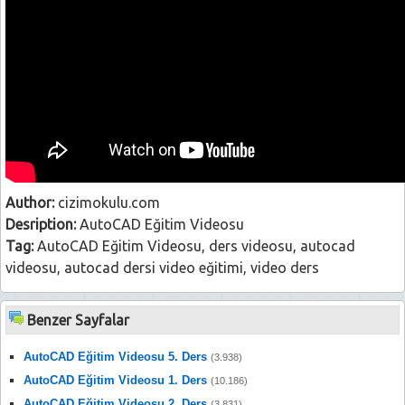
Author:
cizimokulu.com
Desription:
AutoCAD Eğitim Videosu
Tag:
AutoCAD Eğitim Videosu, ders videosu, autocad
videosu, autocad dersi video eğitimi, video ders
Benzer Sayfalar
AutoCAD Eğitim Videosu 5. Ders
(3.938)
AutoCAD Eğitim Videosu 1. Ders
(10.186)
AutoCAD Eğitim Videosu 2. Ders
(3.831)