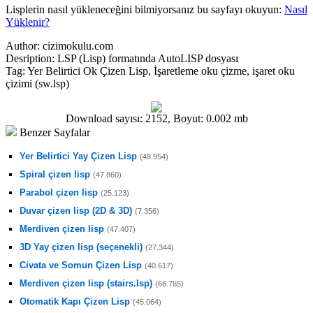
Lisplerin nasıl yükleneceğini bilmiyorsanız bu sayfayı okuyun:
Nasıl
Yüklenir?
Author:
cizimokulu.com
Desription:
LSP (Lisp) formatında AutoLISP dosyası
Tag:
Yer Belirtici Ok Çizen Lisp, İşaretleme oku çizme, işaret oku
çizimi (sw.lsp)
Download sayısı: 2152, Boyut: 0.002 mb
Benzer Sayfalar
Yer Belirtici Yay Çizen Lisp
(48.954)
Spiral çizen lisp
(47.860)
Parabol çizen lisp
(25.123)
Duvar çizen lisp (2D & 3D)
(7.356)
Merdiven çizen lisp
(47.407)
3D Yay çizen lisp (seçenekli)
(27.344)
Civata ve Somun Çizen Lisp
(40.617)
Merdiven çizen lisp (stairs.lsp)
(66.765)
Otomatik Kapı Çizen Lisp
(45.064)