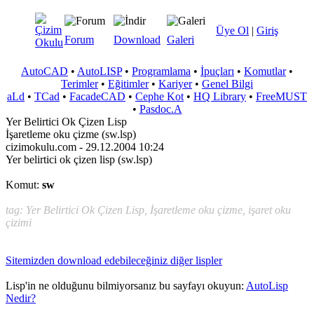
Üye Ol
|
Giriş
Forum
Download
Galeri
AutoCAD
•
AutoLISP
•
Programlama
•
İpuçları
•
Komutlar
•
Terimler
•
Eğitimler
•
Kariyer
•
Genel Bilgi
aLd
•
TCad
•
FacadeCAD
•
Cephe Kot
•
HQ Library
•
FreeMUST
•
Pasdoc.A
Yer Belirtici Ok Çizen Lisp
İşaretleme oku çizme (sw.lsp)
cizimokulu.com - 29.12.2004 10:24
Yer belirtici ok çizen lisp (sw.lsp)
Komut:
sw
tag: Yer Belirtici Ok Çizen Lisp, İşaretleme oku çizme, işaret oku
çizimi
Sitemizden download edebileceğiniz diğer lispler
Lisp'in ne olduğunu bilmiyorsanız bu sayfayı okuyun:
AutoLisp
Nedir?