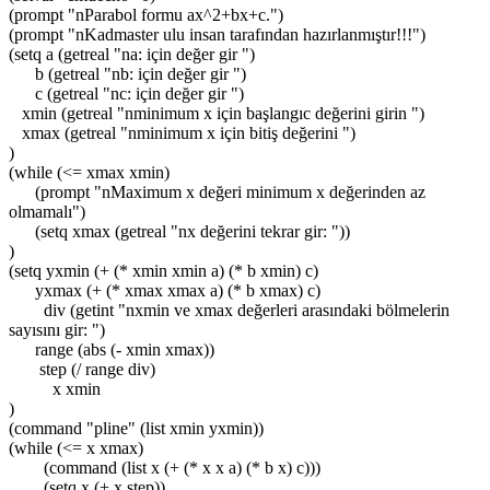
(prompt "nParabol formu ax^2+bx+c.")
(prompt "nKadmaster ulu insan tarafından hazırlanmıştır!!!")
(setq a (getreal "na: için değer gir ")
b (getreal "nb: için değer gir ")
c (getreal "nc: için değer gir ")
xmin (getreal "nminimum x için başlangıc değerini girin ")
xmax (getreal "nminimum x için bitiş değerini ")
)
(while (<= xmax xmin)
(prompt "nMaximum x değeri minimum x değerinden az
olmamalı")
(setq xmax (getreal "nx değerini tekrar gir: "))
)
(setq yxmin (+ (* xmin xmin a) (* b xmin) c)
yxmax (+ (* xmax xmax a) (* b xmax) c)
div (getint "nxmin ve xmax değerleri arasındaki bölmelerin
sayısını gir: ")
range (abs (- xmin xmax))
step (/ range div)
x xmin
)
(command "pline" (list xmin yxmin))
(while (<= x xmax)
(command (list x (+ (* x x a) (* b x) c)))
(setq x (+ x step))