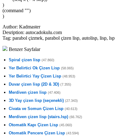
)
(command "")
)
Author:
Kadmaster
Desription:
autocadokulu.com
Tag:
parabol çizmek, parabol çizen lisp, autolisp, lisp, lsp
Benzer Sayfalar
Spiral çizen lisp
(47.860)
Yer Belirtici Ok Çizen Lisp
(58.065)
Yer Belirtici Yay Çizen Lisp
(48.953)
Duvar çizen lisp (2D & 3D)
(7.355)
Merdiven çizen lisp
(47.406)
3D Yay çizen lisp (seçenekli)
(27.343)
Civata ve Somun Çizen Lisp
(40.613)
Merdiven çizen lisp (stairs.lsp)
(66.762)
Otomatik Kapı Çizen Lisp
(45.060)
Otomatik Pencere Çizen Lisp
(43.594)