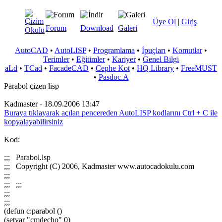
Üye Ol
|
Giriş
Forum
Download
Galeri
AutoCAD
•
AutoLISP
•
Programlama
•
İpuçları
•
Komutlar
•
Terimler
•
Eğitimler
•
Kariyer
•
Genel Bilgi
aLd
•
TCad
•
FacadeCAD
•
Cephe Kot
•
HQ Library
•
FreeMUST
•
Pasdoc.A
Parabol çizen lisp
Kadmaster - 18.09.2006 13:47
Buraya tıklayarak açılan pencereden AutoLISP kodlarını Ctrl + C ile
kopyalayabilirsiniz
Kod:
;;; Parabol.lsp
;;; Copyright (C) 2006, Kadmaster www.autocadokulu.com
;;;
;;; ;;;
;;;
;;;
(defun c:parabol ()
(setvar "cmdecho" 0)