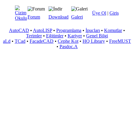
Üye Ol
|
Giriş
Forum
Download
Galeri
AutoCAD
•
AutoLISP
•
Programlama
•
İpuçları
•
Komutlar
•
Terimler
•
Eğitimler
•
Kariyer
•
Genel Bilgi
aLd
•
TCad
•
FacadeCAD
•
Cephe Kot
•
HQ Library
•
FreeMUST
•
Pasdoc.A