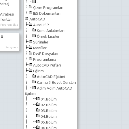
...
Metraj
Çizim Programları
IES Dökümanları
Alfabesi
AutoCAD
 fontlar
AutoLISP
Program Ekle
Konu Anlatımları
Örnek Lispler
 0
Sürümler
Detaylar »
Menüler
DWF Dosyaları
Programlama
AutoCAD Püfleri
Eğitim
AutoCAD Eğitimi
Karma 3 Boyut Dersleri
Adım Adım AutoCAD
Eğitimi
01.Bölüm
02.Bölüm
03.Bölüm
04.Bölüm
05.Bölüm
06.Bölüm