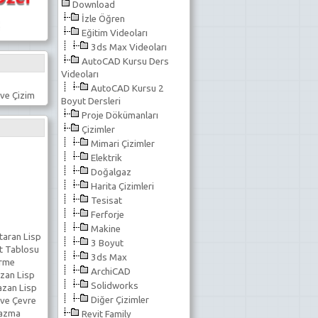
Download
İzle Öğren
Eğitim Videoları
3ds Max Videoları
AutoCAD Kursu Ders
Videoları
AutoCAD Kursu 2
ve Çizim
Boyut Dersleri
Proje Dökümanları
Çizimler
Mimari Çizimler
Elektrik
Doğalgaz
Harita Çizimleri
Tesisat
Ferforje
Makine
taran Lisp
3 Boyut
t Tablosu
3ds Max
erme
ArchiCAD
zan Lisp
Solidworks
azan Lisp
Diğer Çizimler
 ve Çevre
Yazma
Revit Family