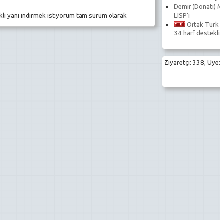
Demir (Donatı) 
kli yani indirmek istiyorum tam sürüm olarak
LISP'i
Ortak Türk 
34 harf destekli
Ziyaretçi: 338, Üye: