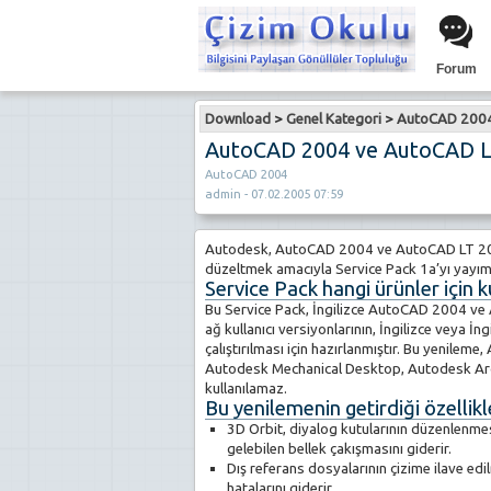
Forum
Download
>
Genel Kategori
>
AutoCAD 2004 
AutoCAD 2004 ve AutoCAD LT 
AutoCAD 2004
admin - 07.02.2005 07:59
Autodesk, AutoCAD 2004 ve AutoCAD LT 2004 
düzeltmek amacıyla Service Pack 1a’yı yayım
Service Pack hangi ürünler için ku
Bu Service Pack, İngilizce AutoCAD 2004 ve A
ağ kullanıcı versiyonlarının, İngilizce veya İn
çalıştırılması için hazırlanmıştır. Bu yenile
Autodesk Mechanical Desktop, Autodesk Arc
kullanılamaz.
Bu yenilemenin getirdiği özellikl
3D Orbit, diyalog kutularının düzenlenme
gelebilen bellek çakışmasını giderir.
Dış referans dosyalarının çizime ilave ed
hatalarını giderir.