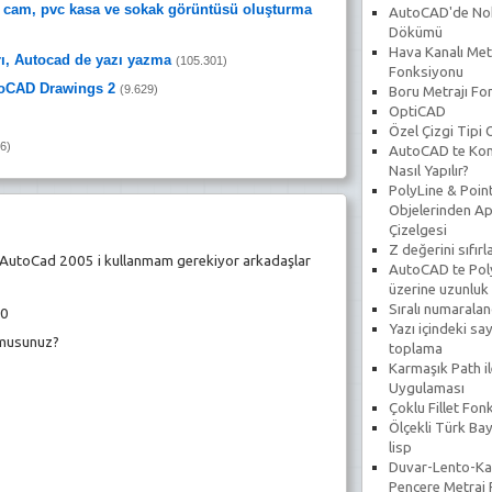
n cam, pvc kasa ve sokak görüntüsü oluşturma
AutoCAD'de No
Dökümü
Hava Kanalı Met
ı, Autocad de yazı yazma
(105.301)
Fonksiyonu
utoCAD Drawings 2
(9.629)
Boru Metrajı Fo
OptiCAD
Özel Çizgi Tipi
6)
AutoCAD te Koni
Nasıl Yapılır?
PolyLine & Poin
Objelerinden Ap
Çizelgesi
9
Z değerini sıfır
 AutoCad 2005 i kullanmam gerekiyor arkadaşlar
AutoCAD te Poly
üzerine uzunluk
Sıralı numarala
30
Yazı içindeki say
rmusunuz?
toplama
Karmaşık Path il
Uygulaması
Çoklu Fillet Fon
Ölçekli Türk Bay
lisp
Duvar-Lento-Ka
Pencere Metraj