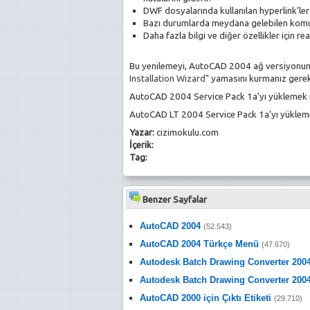
DWF dosyalarında kullanılan hyperlink’ler
Bazı durumlarda meydana gelebilen komut s
Daha fazla bilgi ve diğer özellikler için
Bu yenilemeyi, AutoCAD 2004 ağ versiyonund
Installation Wizard"
yamasını kurmanız gere
AutoCAD 2004 Service Pack 1a’yı yüklemek 
AutoCAD LT 2004 Service Pack 1a’yı yüklem
Yazar:
cizimokulu.com
İçerik:
Tag:
Benzer Sayfalar
AutoCAD 2004
(52.543)
AutoCAD 2004 Türkçe Menü
(47.670)
Autodesk Batch Drawing Converter 200
Autodesk Batch Drawing Converter 200
AutoCAD 2000 için Çıktı Etiketi
(29.710)