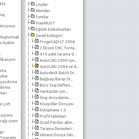
kta
Lispler
Menüler
raj
Fontlar
FreeMUST
nksiyonu
Eğitim Dökümanları
Genel Kategori
 Oluşturmak
ProgeCAD LT 2006
 Açılımı
2 Eksen CNC Torna...
t
414 adet tarama d...
likasyon
AutoCAD 2000 için...
AutoCAD 2004 ve A...
lama
Autodesk Batch Dr...
line
Bağbaşı Barajı St...
 yazdırma
Büro Staj Defteri...
ndırma
Haritacılar için...
ıları
İmaj dosyalarını...
Kısayollar Dosyası
e Loft
Kütüphane 1.0
ksiyonu
Profil tabloları
rağı çizen
Qcad Pardus altın...
Tarama Desenleri...
pı-
Winace Dosya Sıkı...
 Programı