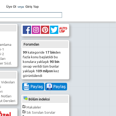
Üye Ol
Giriş Yap
veya
Forumdan
ramlama
i-1
99
kategoride
17 bin
den
i-2
fazla konu başlatıldı bu
ları
konulara yaklaşık
90 bin
er Sözl.
cevap verildi tüm bunlar
yaklaşık
109 milyon
kez
görüntülendi
 Videoları
i
ri
 Notları
Bölüm indeksi
t Dersleri
Makaleler
Sık Sorulan Sorular