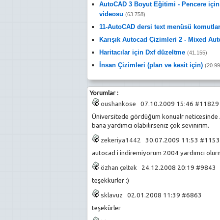
AutoCAD 3 Boyut Eğitimi - Pencere içi
videosu
(63.758)
11-AutoCAD dersi text menüsü komutlar
Karışık Autocad Çizimleri 2 - Mixed A
Haritacılar için Dxf düzeltme
(41.155)
İnsan Çizimleri (plan ve kesit için)
(20.99
Yorumlar :
oushankose
07.10.2009 15:46 #1182
Üniversitede gördüğüm konualr neticesinde
bana yardımcı olabilirseniz çok sevinirim.
zekeriya1442
30.07.2009 11:53 #115
autocad i indiremiyorum 2004 yardımcı olu
özhan çeltek
24.12.2008 20:19 #9843
teşekkürler :)
sklavuz
02.01.2008 11:39 #6863
teşekürler