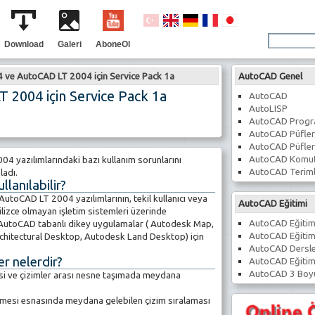
Download
Galeri
AboneOl
ve AutoCAD LT 2004 için Service Pack 1a
AutoCAD Genel
2004 için Service Pack 1a
AutoCAD
AutoLISP
AutoCAD Prog
AutoCAD Püfler
AutoCAD Püfler
AutoCAD Komut
yazılımlarındaki bazı kullanım sorunlarını
AutoCAD Teriml
ladı.
llanılabilir?
utoCAD LT 2004 yazılımlarının, tekil kullanıcı veya
AutoCAD Eğitimi
gilizce olmayan işletim sistemleri üzerinde
AutoCAD Eğitim
me, AutoCAD tabanlı dikey uygulamalar ( Autodesk Map,
AutoCAD Eğitim
hitectural Desktop, Autodesk Land Desktop) için
AutoCAD Dersle
er nelerdir?
AutoCAD Eğitim
AutoCAD 3 Boyu
si ve çizimler arası nesne taşımada meydana
ilmesi esnasında meydana gelebilen çizim sıralaması