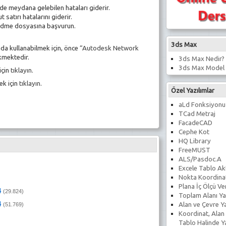
de meydana gelebilen hataları giderir.
atırı hatalarını giderir.
 readme dosyasına başvurun.
3ds Max
a kullanabilmek için, önce
“Autodesk Network
kmektedir.
3ds Max Nedir?
3ds Max Model 
için
tıklayın
.
ek için
tıklayın
.
Özel Yazılımlar
aLd Fonksiyonu
TCad Metraj
FacadeCAD
Cephe Kot
HQ Library
FreeMUST
ALS/Pasdoc.A
Excele Tablo Ak
Nokta Koordina
Plana İç Ölçü V
4
(29.824)
Toplam Alanı Ya
4
Alan ve Çevre Y
(51.769)
Koordinat, Alan
Tablo Halinde 