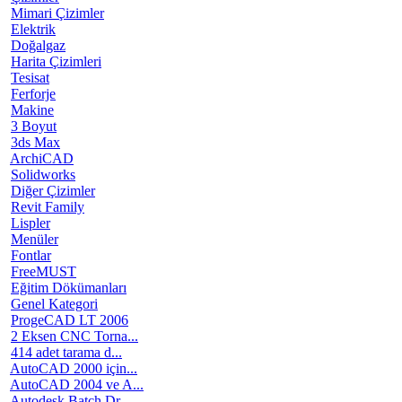
Mimari Çizimler
Elektrik
Doğalgaz
Harita Çizimleri
Tesisat
Ferforje
Makine
3 Boyut
3ds Max
ArchiCAD
Solidworks
Diğer Çizimler
Revit Family
Lispler
Menüler
Fontlar
FreeMUST
Eğitim Dökümanları
Genel Kategori
ProgeCAD LT 2006
2 Eksen CNC Torna...
414 adet tarama d...
AutoCAD 2000 için...
AutoCAD 2004 ve A...
Autodesk Batch Dr...