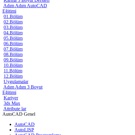
Karma 3 Boyut Dersleri
Adım Adım AutoCAD
Eğitimi
01.Bölüm
02.Bölüm
03.Bölüm
04.Bölüm
05.Bölüm
06.Bölüm
07.Bölüm
08.Bölüm
09.Bölüm
10.Bölüm
11.Bölüm
12.Bölüm
Uygulamalar
Adım Adım 3 Boyut
Eğitimi
Kariyer
3ds Max
Attribute lar
AutoCAD Genel
AutoCAD
AutoLISP