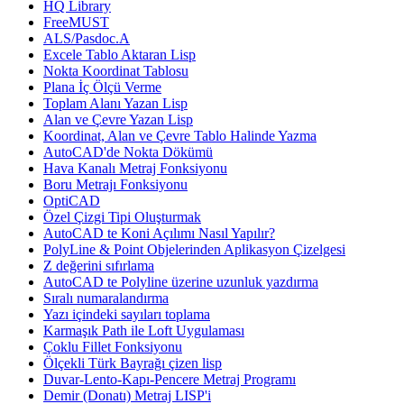
HQ Library
FreeMUST
ALS/Pasdoc.A
Excele Tablo Aktaran Lisp
Nokta Koordinat Tablosu
Plana İç Ölçü Verme
Toplam Alanı Yazan Lisp
Alan ve Çevre Yazan Lisp
Koordinat, Alan ve Çevre Tablo Halinde Yazma
AutoCAD'de Nokta Dökümü
Hava Kanalı Metraj Fonksiyonu
Boru Metrajı Fonksiyonu
OptiCAD
Özel Çizgi Tipi Oluşturmak
AutoCAD te Koni Açılımı Nasıl Yapılır?
PolyLine & Point Objelerinden Aplikasyon Çizelgesi
Z değerini sıfırlama
AutoCAD te Polyline üzerine uzunluk yazdırma
Sıralı numaralandırma
Yazı içindeki sayıları toplama
Karmaşık Path ile Loft Uygulaması
Çoklu Fillet Fonksiyonu
Ölçekli Türk Bayrağı çizen lisp
Duvar-Lento-Kapı-Pencere Metraj Programı
Demir (Donatı) Metraj LISP'i