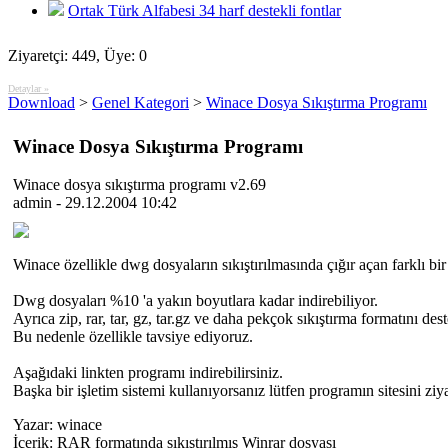
Ortak Türk Alfabesi 34 harf destekli fontlar
Ziyaretçi: 449, Üye: 0
Detaylar »
Download
>
Genel Kategori
>
Winace Dosya Sıkıştırma Programı
Winace Dosya Sıkıştırma Programı
Winace dosya sıkıştırma programı v2.69
admin - 29.12.2004 10:42
Winace özellikle dwg dosyaların sıkıştırılmasında çığır açan farklı bir
Dwg dosyaları %10 'a yakın boyutlara kadar indirebiliyor.
Ayrıca zip, rar, tar, gz, tar.gz ve daha pekçok sıkıştırma formatını dest
Bu nedenle özellikle tavsiye ediyoruz.
Aşağıdaki linkten programı indirebilirsiniz.
Başka bir işletim sistemi kullanıyorsanız lütfen programın sitesini ziya
Yazar:
winace
İçerik:
RAR formatında sıkıştırılmış Winrar dosyası