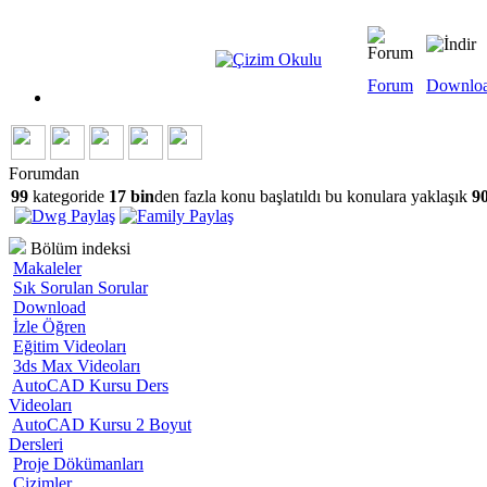
Forum
Downlo
Forumdan
99
kategoride
17 bin
den fazla konu başlatıldı bu konulara yaklaşık
90
Bölüm indeksi
Makaleler
Sık Sorulan Sorular
Download
İzle Öğren
Eğitim Videoları
3ds Max Videoları
AutoCAD Kursu Ders
Videoları
AutoCAD Kursu 2 Boyut
Dersleri
Proje Dökümanları
Çizimler