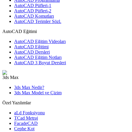
AutoCAD Programlama
AutoCAD Püfleri-1
AutoCAD Püfleri-2
AutoCAD Komutları
AutoCAD Terimler Sözl.
AutoCAD Eğitimi
AutoCAD Eğitim Videoları
AutoCAD Eğitimi
AutoCAD Dersleri
AutoCAD Eğitim Notları
AutoCAD 3 Boyut Dersleri
3ds Max
3ds Max Nedir?
3ds Max Model ve Çizim
Özel Yazılımlar
aLd Fonksiyonu
TCad Metraj
FacadeCAD
Cephe Kot