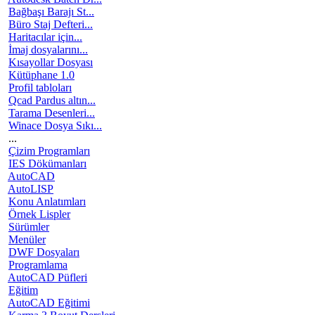
Bağbaşı Barajı St...
Büro Staj Defteri...
Haritacılar için...
İmaj dosyalarını...
Kısayollar Dosyası
Kütüphane 1.0
Profil tabloları
Qcad Pardus altın...
Tarama Desenleri...
Winace Dosya Sıkı...
...
Çizim Programları
IES Dökümanları
AutoCAD
AutoLISP
Konu Anlatımları
Örnek Lispler
Sürümler
Menüler
DWF Dosyaları
Programlama
AutoCAD Püfleri
Eğitim
AutoCAD Eğitimi