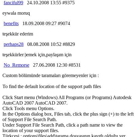
fanciful99
24.10.2008 13:55 #9375
eywala moruq
benefits
18.09.2008 09:27 #9074
teşekkür ederim
perhaps28
08.08.2008 10:52 #8829
teşekkürler:)emek için,paylaşım için
No_Remorse
27.06.2008 12:30 #8531
Custom bölümünde taramaları göremeyenler için :
To find the default location of the support path files
Click Start menu (Windows) All Programs (or Programs) Autodesk
AutoCAD 2007 AutoCAD 2007.
Click Tools menu Options.
In the Options dialog box, Files tab, click the plus sign (+) to the left
of Support File Search Path.
Under Support File Search Path, click a path name to view the
location of your support files.
Türkçesi : options\files\add\tarama dosyasının kayıtlı olduğu yer