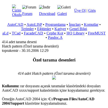
Üye Ol
|
Giriş
Forum
Download
Galeri
AutoCAD
•
AutoLISP
•
Programlama
•
İpuçları
•
Komutlar
•
Terimler
•
Eğitimler
•
Kariyer
•
Genel Bilgi
aLd
•
TCad
•
FacadeCAD
•
Cephe Kot
•
HQ Library
•
FreeMUST
•
Pasdoc.A
414 adet tarama deseni
Hatch pattern (Özel tarama desenleri)
toprakemir - 30.10.2006 12:29
Özel tarama desenleri
414 adet Hatch pattern (Özel tarama desenleri)
Kullanımı:
rar dosyasını açarak taramalar klasöründeki dosyaları
AutoCAD xxxx/support kalasörünün içine kopyalamanız gerekiyor.
Örneğin AutoCAD 2004 için:
C:/Program Files/AutoCAD
2004/Support
klasörüne kopyalamalısınız.