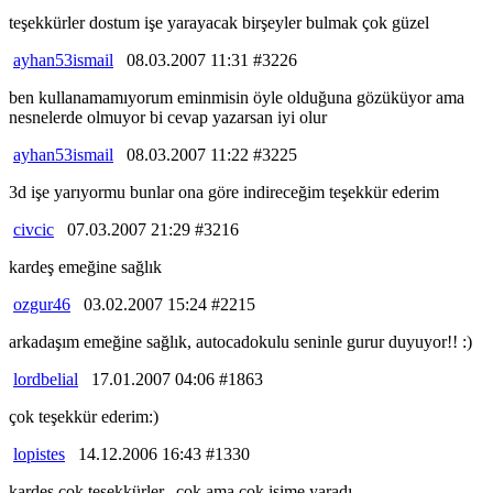
teşekkürler dostum işe yarayacak birşeyler bulmak çok güzel
ayhan53ismail
08.03.2007 11:31 #3226
ben kullanamamıyorum eminmisin öyle olduğuna gözüküyor ama
nesnelerde olmuyor bi cevap yazarsan iyi olur
ayhan53ismail
08.03.2007 11:22 #3225
3d işe yarıyormu bunlar ona göre indireceğim teşekkür ederim
civcic
07.03.2007 21:29 #3216
kardeş emeğine sağlık
ozgur46
03.02.2007 15:24 #2215
arkadaşım emeğine sağlık, autocadokulu seninle gurur duyuyor!! :)
lordbelial
17.01.2007 04:06 #1863
çok teşekkür ederim:)
lopistes
14.12.2006 16:43 #1330
kardeş çok teşekkürler.. çok ama çok işime yaradı