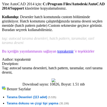
Yine AutoCAD 2014 için:
C:/Program Files/Autodesk/AutoCAD
2014/Support
klasörüne kopyalamalısınız.
Kullanılışı
: Desenler hatch komutunda custom bölümünde
gözüküyor. Hatch komutunu çalıştırdığınızda tarama deseni seçilen
menüde (hatch pattern palette) Custom sekmesine geçince görünür.
Buradan seçerek kullanabilirsiniz.
tag: autocad tarama desenleri, hatch pattern, taramalar, ozel
tarama deseni
Bu içeriğin yayınlanmasını sağlayan
toprakemir
'e teşekkürler
Author:
toprakemir
Desription:
Tag:
autocad tarama desenleri, hatch pattern, taramalar, ozel tarama
deseni,
Download sayısı: 10826, Boyut: 1.51 mb
Benzer Sayfalar
Tarama Desenleri (113 adet)
(5.535)
Tarama dokusu ve çizgi tipi yapma
(35.199)