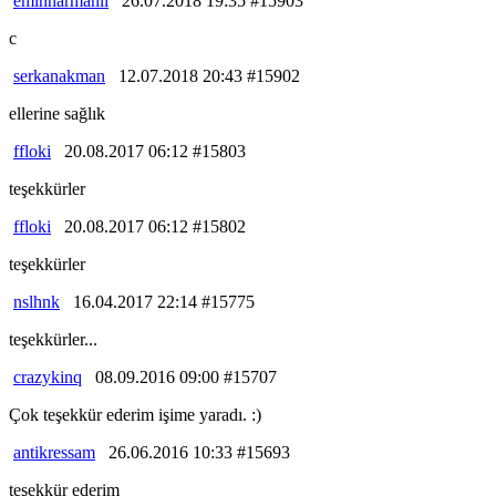
eminnarmanli
26.07.2018 19:35 #15903
c
serkanakman
12.07.2018 20:43 #15902
ellerine sağlık
ffloki
20.08.2017 06:12 #15803
teşekkürler
ffloki
20.08.2017 06:12 #15802
teşekkürler
nslhnk
16.04.2017 22:14 #15775
teşekkürler...
crazykinq
08.09.2016 09:00 #15707
Çok teşekkür ederim işime yaradı. :)
antikressam
26.06.2016 10:33 #15693
teşekkür ederim