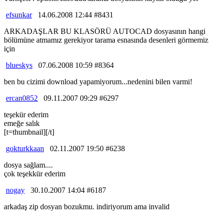
efsunkar
14.06.2008 12:44 #8431
ARKADAŞLAR BU KLASÖRÜ AUTOCAD dosyasının hangi
bölümüne atmamız gerekiyor tarama esnasında desenleri görmemiz
için
blueskys
07.06.2008 10:59 #8364
ben bu cizimi download yapamiyorum...nedenini bilen varmi!
ercan0852
09.11.2007 09:29 #6297
teşekür ederim
emeğe salık
[t=thumbnail][/t]
gokturkkaan
02.11.2007 19:50 #6238
dosya sağlam....
çok teşekkür ederim
nogay
30.10.2007 14:04 #6187
arkadaş zip dosyan bozukmu. indiriyorum ama invalid