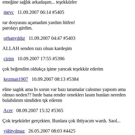
emeğine sağlık arkadaşım... teşekkürler
mevc
11.09.2007 06:14 #5405
rar dosyasını açamadım yardım lütfen!
parolayı girdim.
orhanyıldız
11.09.2007 04:47 #5403
ALLAH senden razı olsun kardeşim
çizim
10.09.2007 17:55 #5396
çok beğendim oldukça işime yarıcak teşekkür ederim
kezman1907
10.09.2007 08:13 #5384
eline saglık ama bı sorun var bazı taramalar calısmıo yapıom ama
olmuo neden?? bırde bana render orneklerı lasım bunları nereden
bulabılırım simdiden tşk ederım
Acer
08.09.2007 15:32 #5365
Çok teşekürler gerçekten. Bunlara çok ihtiyacım wardı. Saol...
yiğityılmaz
26.05.2007 08:03 #4425