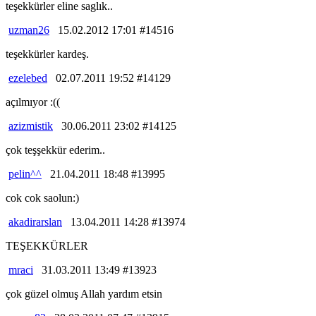
teşekkürler eline saglık..
uzman26
15.02.2012 17:01 #14516
teşekkürler kardeş.
ezelebed
02.07.2011 19:52 #14129
açılmıyor :((
azizmistik
30.06.2011 23:02 #14125
çok teşşekkür ederim..
pelin^^
21.04.2011 18:48 #13995
cok cok saolun:)
akadirarslan
13.04.2011 14:28 #13974
TEŞEKKÜRLER
mraci
31.03.2011 13:49 #13923
çok güzel olmuş Allah yardım etsin