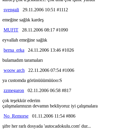
svengali
29.11.2006 10:51 #1112
emeğine sağlık kardeş
MUFIT
28.11.2006 08:17 #1090
eyvallah emeğine sağlık
berna_erka
24.11.2006 13:46 #1026
bulamadım taramaları
woow arch
22.11.2006 07:54 #1006
ya customda görünüüümüüoo:S
zzmegaron
02.11.2006 06:58 #817
çok teşekkür ederim
çalışmalarınızın devamın bekliyoruz iyi çalışmalara
No_Remorse
01.11.2006 11:54 #806
şifre her rarlı dosyada 'autocadokulu.com' dur...