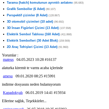
Tarama (hatch) komutunun ayrıntılı anlatımı
(95.683)
Grafik Semboller (6 Adet)
(80.107)
Perspektif çizimler (8 Adet)
(128.867)
3D otomobil çizimleri (10 adet)
(96.692)
3D İnsan Figürleri Çizimi (13 Adet)
(137.558)
Elektrik Sembol Tablosu (160 Adet)
(411.868)
Elektrik Sembolleri (30 Adet Blok)
(159.569)
2D Araç Tefrişleri Çizimi (13 Adet)
(91.960)
Yorumlar :
mateus
04.05.2023 10:28 #16137
alaturka kiremit te varmı acaba içlerinde
amesu
09.01.2020 08:25 #15991
indirme dosyasını neden bulamıyorum
Kapadokyalı
06.01.2019 14:41 #15934
Ellerine sağlık, Teşekkürler...