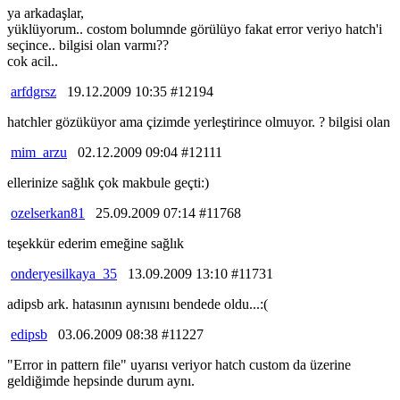
ya arkadaşlar,
yüklüyorum.. costom bolumnde görülüyo fakat error veriyo hatch'i
seçince.. bilgisi olan varmı??
cok acil..
arfdgrsz
19.12.2009 10:35 #12194
hatchler gözüküyor ama çizimde yerleştirince olmuyor. ? bilgisi olan
mim_arzu
02.12.2009 09:04 #12111
ellerinize sağlık çok makbule geçti:)
ozelserkan81
25.09.2009 07:14 #11768
teşekkür ederim emeğine sağlık
onderyesilkaya_35
13.09.2009 13:10 #11731
adipsb ark. hatasının aynısını bendede oldu...:(
edipsb
03.06.2009 08:38 #11227
"Error in pattern file" uyarısı veriyor hatch custom da üzerine
geldiğimde hepsinde durum aynı.