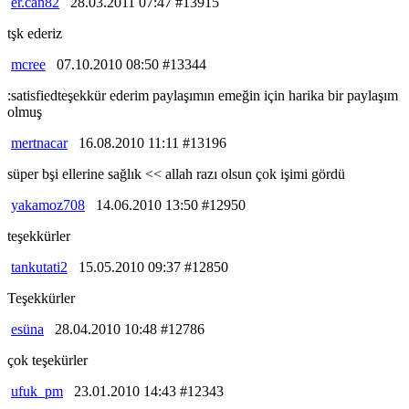
er.can82
28.03.2011 07:47 #13915
tşk ederiz
mcree
07.10.2010 08:50 #13344
:satisfiedteşekkür ederim paylaşımın emeğin için harika bir paylaşım
olmuş
mertnacar
16.08.2010 11:11 #13196
süper bşi ellerine sağlık << allah razı olsun çok işimi gördü
yakamoz708
14.06.2010 13:50 #12950
teşekkürler
tankutati2
15.05.2010 09:37 #12850
Teşekkürler
esüna
28.04.2010 10:48 #12786
çok teşekürler
ufuk_pm
23.01.2010 14:43 #12343