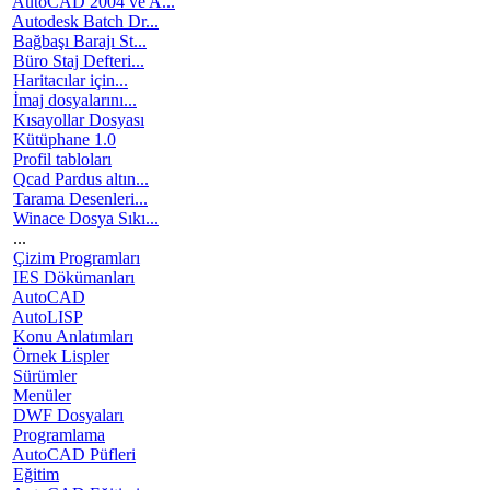
AutoCAD 2004 ve A...
Autodesk Batch Dr...
Bağbaşı Barajı St...
Büro Staj Defteri...
Haritacılar için...
İmaj dosyalarını...
Kısayollar Dosyası
Kütüphane 1.0
Profil tabloları
Qcad Pardus altın...
Tarama Desenleri...
Winace Dosya Sıkı...
...
Çizim Programları
IES Dökümanları
AutoCAD
AutoLISP
Konu Anlatımları
Örnek Lispler
Sürümler
Menüler
DWF Dosyaları
Programlama
AutoCAD Püfleri
Eğitim