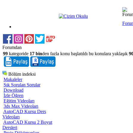
Foru
Forumdan
99
kategoride
17 bin
den fazla konu başlatıldı bu konulara yaklaşık
90
Bölüm indeksi
Makaleler
Sık Sorulan Sorular
Download
İzle Öğren
Eğitim Videoları
3ds Max Videoları
AutoCAD Kursu Ders
Videoları
AutoCAD Kursu 2 Boyut
Dersleri
Proje Dökümanları