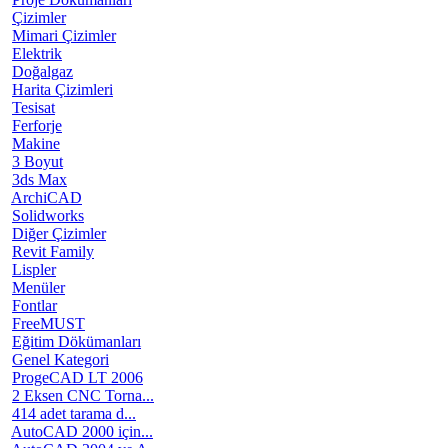
Çizimler
Mimari Çizimler
Elektrik
Doğalgaz
Harita Çizimleri
Tesisat
Ferforje
Makine
3 Boyut
3ds Max
ArchiCAD
Solidworks
Diğer Çizimler
Revit Family
Lispler
Menüler
Fontlar
FreeMUST
Eğitim Dökümanları
Genel Kategori
ProgeCAD LT 2006
2 Eksen CNC Torna...
414 adet tarama d...
AutoCAD 2000 için...