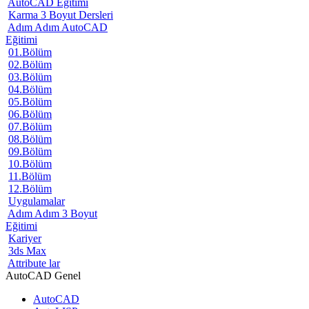
AutoCAD Eğitimi
Karma 3 Boyut Dersleri
Adım Adım AutoCAD
Eğitimi
01.Bölüm
02.Bölüm
03.Bölüm
04.Bölüm
05.Bölüm
06.Bölüm
07.Bölüm
08.Bölüm
09.Bölüm
10.Bölüm
11.Bölüm
12.Bölüm
Uygulamalar
Adım Adım 3 Boyut
Eğitimi
Kariyer
3ds Max
Attribute lar
AutoCAD Genel
AutoCAD