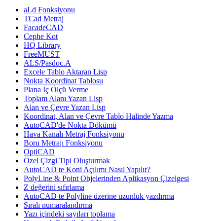
aLd Fonksiyonu
TCad Metraj
FacadeCAD
Cephe Kot
HQ Library
FreeMUST
ALS/Pasdoc.A
Excele Tablo Aktaran Lisp
Nokta Koordinat Tablosu
Plana İç Ölçü Verme
Toplam Alanı Yazan Lisp
Alan ve Çevre Yazan Lisp
Koordinat, Alan ve Çevre Tablo Halinde Yazma
AutoCAD'de Nokta Dökümü
Hava Kanalı Metraj Fonksiyonu
Boru Metrajı Fonksiyonu
OptiCAD
Özel Çizgi Tipi Oluşturmak
AutoCAD te Koni Açılımı Nasıl Yapılır?
PolyLine & Point Objelerinden Aplikasyon Çizelgesi
Z değerini sıfırlama
AutoCAD te Polyline üzerine uzunluk yazdırma
Sıralı numaralandırma
Yazı içindeki sayıları toplama