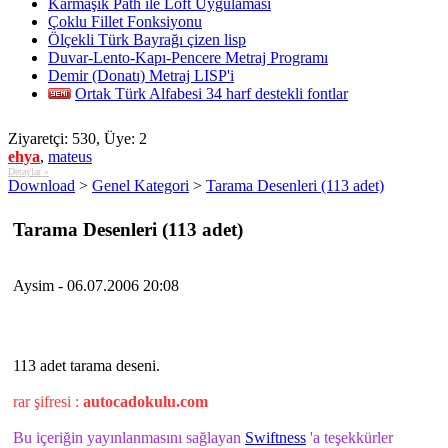
Karmaşık Path ile Loft Uygulaması
Çoklu Fillet Fonksiyonu
Ölçekli Türk Bayrağı çizen lisp
Duvar-Lento-Kapı-Pencere Metraj Programı
Demir (Donatı) Metraj LISP'i
Ortak Türk Alfabesi 34 harf destekli fontlar
Ziyaretçi: 530, Üye: 2
ehya
,
mateus
Detaylar »
Download
>
Genel Kategori
>
Tarama Desenleri (113 adet)
Tarama Desenleri (113 adet)
Aysim - 06.07.2006 20:08
113 adet tarama deseni.
rar şifresi :
autocadokulu.com
Bu içeriğin yayınlanmasını sağlayan
Swiftness
'a teşekkürler