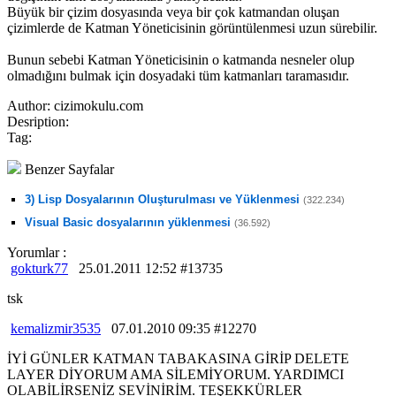
Büyük bir çizim dosyasında veya bir çok katmandan oluşan
çizimlerde de Katman Yöneticisinin görüntülenmesi uzun sürebilir.
Bunun sebebi Katman Yöneticisinin o katmanda nesneler olup
olmadığını bulmak için dosyadaki tüm katmanları taramasıdır.
Author:
cizimokulu.com
Desription:
Tag:
Benzer Sayfalar
3) Lisp Dosyalarının Oluşturulması ve Yüklenmesi
(322.234)
Visual Basic dosyalarının yüklenmesi
(36.592)
Yorumlar :
gokturk77
25.01.2011 12:52 #13735
tsk
kemalizmir3535
07.01.2010 09:35 #12270
İYİ GÜNLER KATMAN TABAKASINA GİRİP DELETE
LAYER DİYORUM AMA SİLEMİYORUM. YARDIMCI
OLABİLİRSENİZ SEVİNİRİM. TEŞEKKÜRLER