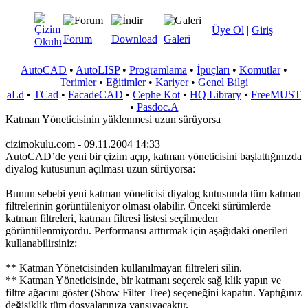
Üye Ol
|
Giriş
Forum
Download
Galeri
AutoCAD
•
AutoLISP
•
Programlama
•
İpuçları
•
Komutlar
•
Terimler
•
Eğitimler
•
Kariyer
•
Genel Bilgi
aLd
•
TCad
•
FacadeCAD
•
Cephe Kot
•
HQ Library
•
FreeMUST
•
Pasdoc.A
Katman Yöneticisinin yüklenmesi uzun sürüyorsa
cizimokulu.com - 09.11.2004 14:33
AutoCAD’de yeni bir çizim açıp, katman yöneticisini başlattığınızda
diyalog kutusunun açılması uzun sürüyorsa:
Bunun sebebi yeni katman yöneticisi diyalog kutusunda tüm katman
filtrelerinin görüntüleniyor olması olabilir. Önceki sürümlerde
katman filtreleri, katman filtresi listesi seçilmeden
görüntülenmiyordu. Performansı arttırmak için aşağıdaki önerileri
kullanabilirsiniz:
** Katman Yönetcisinden kullanılmayan filtreleri silin.
** Katman Yöneticisinde, bir katmanı seçerek sağ klik yapın ve
filtre ağacını göster (Show Filter Tree) seçeneğini kapatın. Yaptığınız
değişiklik tüm dosyalarınıza yansıyacaktır.