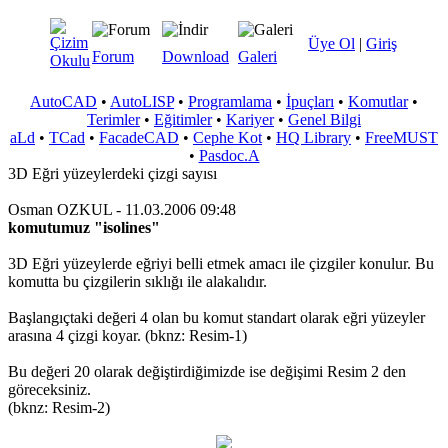
Üye Ol
|
Giriş
Forum
Download
Galeri
AutoCAD
•
AutoLISP
•
Programlama
•
İpuçları
•
Komutlar
•
Terimler
•
Eğitimler
•
Kariyer
•
Genel Bilgi
aLd
•
TCad
•
FacadeCAD
•
Cephe Kot
•
HQ Library
•
FreeMUST
•
Pasdoc.A
3D Eğri yüzeylerdeki çizgi sayısı
Osman OZKUL - 11.03.2006 09:48
komutumuz "isolines"
3D Eğri yüzeylerde eğriyi belli etmek amacı ile çizgiler konulur. Bu
komutta bu çizgilerin sıklığı ile alakalıdır.
Başlangıçtaki değeri 4 olan bu komut standart olarak eğri yüzeyler
arasına 4 çizgi koyar. (bknz: Resim-1)
Bu değeri 20 olarak değiştirdiğimizde ise değişimi Resim 2 den
göreceksiniz.
(bknz: Resim-2)