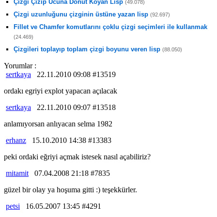
Çizgi Çizip Ucuna Donut Koyan Lisp
(49.078)
Çizgi uzunluğunu çizginin üstüne yazan lisp
(92.697)
Fillet ve Chamfer komutlarını çoklu çizgi seçimleri ile kullanmak
(24.469)
Çizgileri toplayıp toplam çizgi boyunu veren lisp
(88.050)
Yorumlar :
sertkaya
22.11.2010 09:08 #13519
ordakı egriyi explot yapacan açılacak
sertkaya
22.11.2010 09:07 #13518
anlamıyorsan anlıyacan selma 1982
erhanz
15.10.2010 14:38 #13383
peki ordaki eğriyi açmak istesek nasıl açabiliriz?
mitamit
07.04.2008 21:18 #7835
güzel bir olay ya hoşuma gitti :) teşekkürler.
petsi
16.05.2007 13:45 #4291