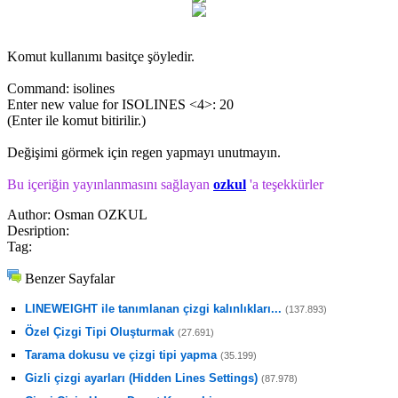
Komut kullanımı basitçe şöyledir.
Command: isolines
Enter new value for ISOLINES <4>: 20
(Enter ile komut bitirilir.)
Değişimi görmek için regen yapmayı unutmayın.
Bu içeriğin yayınlanmasını sağlayan
ozkul
'a teşekkürler
Author:
Osman OZKUL
Desription:
Tag:
Benzer Sayfalar
LINEWEIGHT ile tanımlanan çizgi kalınlıkları...
(137.893)
Özel Çizgi Tipi Oluşturmak
(27.691)
Tarama dokusu ve çizgi tipi yapma
(35.199)
Gizli çizgi ayarları (Hidden Lines Settings)
(87.978)