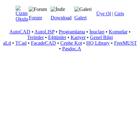
Üye Ol
|
Giriş
Forum
Download
Galeri
AutoCAD
•
AutoLISP
•
Programlama
•
İpuçları
•
Komutlar
•
Terimler
•
Eğitimler
•
Kariyer
•
Genel Bilgi
aLd
•
TCad
•
FacadeCAD
•
Cephe Kot
•
HQ Library
•
FreeMUST
•
Pasdoc.A