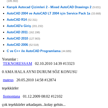
(105.302)
Karışık Autocad Çizimleri 2 - Mixed AutoCAD Drawings 2
(9.631)
AutoCAD 2004 ve AutoCAD LT 2004 için Service Pack 1a
(33.668)
AutoCAD R14
(52.311)
AutoCAD'e Giriş
(201.232)
AutoCAD 2011
(162.198)
AutoCAD 2010
(127.903)
AutoCAD 2006
(52.518)
C ve C++ ile AutoCAD Programlama
(44.689)
Yorumlar :
TEKNORESSAM
02.10.2010 14:39 #13323
0 AMA HALA AYNI DURUM SÖZ KONUSU
mateus
20.05.2010 14:58 #12874
teşekkürler
fiomontana
01.12.2009 08:02 #12102
çok teşekkürler arkadaşım...kolay gelsin...