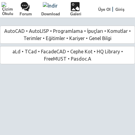
|
Üye Ol
Giriş
Forum
Download
Galeri
AutoCAD
•
AutoLISP
•
Programlama
•
İpuçları
•
Komutlar
•
Terimler
•
Eğitimler
•
Kariyer
•
Genel Bilgi
aLd
•
TCad
•
FacadeCAD
•
Cephe Kot
•
HQ Library
•
FreeMUST
•
Pasdoc.A