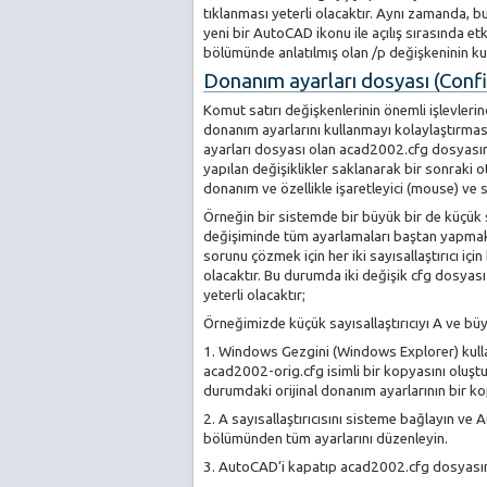
tıklanması yeterli olacaktır. Aynı zamanda, bu
yeni bir AutoCAD ikonu ile açılış sırasında etk
bölümünde anlatılmış olan /p değişkeninin kull
Donanım ayarları dosyası (Confi
Komut satırı değişkenlerinin önemli işlevlerind
donanım ayarlarını kullanmayı kolaylaştırma
ayarları dosyası olan acad2002.cfg dosyasın
yapılan değişiklikler saklanarak bir sonraki 
donanım ve özellikle işaretleyici (mouse) ve sa
Örneğin bir sistemde bir büyük bir de küçük say
değişiminde tüm ayarlamaları baştan yapmak k
sorunu çözmek için her iki sayısallaştırıcı içi
olacaktır. Bu durumda iki değişik cfg dosyas
yeterli olacaktır;
Örneğimizde küçük sayısallaştırıcıyı A ve büyü
1. Windows Gezgini (Windows Explorer) kul
acad2002-orig.cfg isimli bir kopyasını oluştur
durumdaki orijinal donanım ayarlarının bir ko
2. A sayısallaştırıcısını sisteme bağlayın v
bölümünden tüm ayarlarını düzenleyin.
3. AutoCAD’i kapatıp acad2002.cfg dosyasın