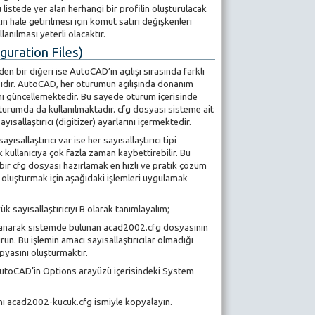
 listede yer alan herhangi bir profilin oluşturulacak
in hale getirilmesi için komut satırı değişkenleri
anılması yeterli olacaktır.
guration Files)
en bir diğeri ise AutoCAD’in açılışı sırasında farklı
sıdır. AutoCAD, her oturumun açılışında donanım
ı güncellemektedir. Bu sayede oturum içerisinde
oturumda da kullanılmaktadır. cfg dosyası sisteme ait
yısallaştırıcı (digitizer) ayarlarını içermektedir.
ısallaştırıcı var ise her sayısallaştırıcı tipi
ullanıcıya çok fazla zaman kaybettirebilir. Bu
n bir cfg dosyası hazırlamak en hızlı ve pratik çözüm
ı oluşturmak için aşağıdaki işlemleri uygulamak
k sayısallaştırıcıyı B olarak tanımlayalım;
lanarak sistemde bulunan acad2002.cfg dosyasının
un. Bu işlemin amacı sayısallaştırıcılar olmadığı
pyasını oluşturmaktır.
e AutoCAD’in Options arayüzü içerisindeki System
ı acad2002-kucuk.cfg ismiyle kopyalayın.