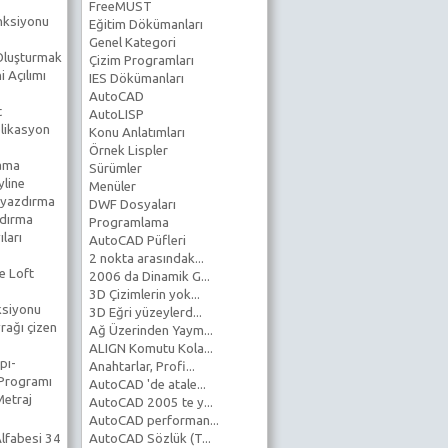
FreeMUST
nksiyonu
Eğitim Dökümanları
Genel Kategori
 Oluşturmak
Çizim Programları
 Açılımı
IES Dökümanları
AutoCAD
t
AutoLISP
likasyon
Konu Anlatımları
Örnek Lispler
lama
Sürümler
line
Menüler
 yazdırma
DWF Dosyaları
ndırma
Programlama
ıları
AutoCAD Püfleri
2 nokta arasındak...
e Loft
2006 da Dinamik G...
3D Çizimlerin yok...
ksiyonu
3D Eğri yüzeylerd...
rağı çizen
Ağ Üzerinden Yaym...
ALIGN Komutu Kola...
pı-
Anahtarlar, Profi...
 Programı
AutoCAD 'de atale...
Metraj
AutoCAD 2005 te y...
AutoCAD performan...
lfabesi 34
AutoCAD Sözlük (T...