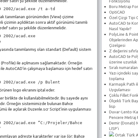
hedef satırı şu şekilde düzenlenmelidir.
Fonksiyonu
Boru Metrajı Fo
D 2002/acad.exe /t a-td
OptiCAD
arak tanımlanan görünümden (View) çizime
Özel Çizgi Tipi
i çizimin açıldıktan sonra aktif görünümü tanımlı
AutoCAD te Koni
def satırı şu şekilde düzenlenmelidir.
Nasıl Yapılır?
PolyLine & Poin
D 2002/acad.exe
Objelerinden Ap
e
Çizelgesi
sında tanımlanmış olan standart (Default) sistem
Z değerini sıfır
AutoCAD te Poly
üzerine uzunluk
Profile) ile açılmasını sağlamaktadır. Örneğin
Sıralı numarala
fil ile AutoCAD’in çalışmaya başlaması için hedef satırı
Yazı içindeki say
toplama
D 2002/acad.exe /p Bulent
Karmaşık Path il
Uygulaması
rünen logo ekranını iptal eder.
Çoklu Fillet Fon
er birlikte de kullanılabilmektedir. Bu sayede aynı
Ölçekli Türk Bay
tedir. Örneğin sistemimizde bulunan Bahce
lisp
nümü ile açılarak Duzenle.scr Script’inin uygulanması
Duvar-Lento-Ka
Pencere Metraj
D 2002/acad.exe “C:/Projeler/Bahce
Demir (Donatı) 
/
LISP'i
Ortak Türk A
anımlayan adreste karakterler var ise (ör: Bahce