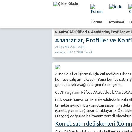
Forum
Download
G
>
AutoCAD Püfleri
>
Anahtarlar, Profiller v
Anahtarlar, Profiller ve Kon
AutoCAD 2000-2004
admin - 09.11.2004 16:21
AutoCAD’i çalıştırmak için kullandığınız ikona
komutu çalıştırmaktadır. Buna komut satırı 
genel olarak aşağıdaki gibi ifade içerir:
C:/Program Files/Autodesk/AutoCA
Bu komut, AutoCAD’in sisteminizde kurulu oldu
temelde aynıdır. Bu komutun sisteminizdeki
işaretleyicinin sağ tuşu ile tıklayarak Özelli
(Target) değerine bakmanız yeterli olacaktır.
Komut satırı değişkenleri (Com
AutoCAD’in başlatılmasında kullanılan ikonlar