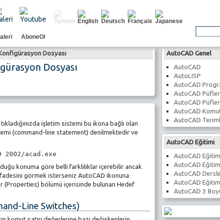
aleri
AboneOl
e Konfigürasyon Dosyası
AutoCAD Genel
figürasyon Dosyası
AutoCAD
AutoLISP
AutoCAD Prog
AutoCAD Püfler
AutoCAD Püfler
AutoCAD Komut
AutoCAD Teriml
 tıkladığınızda işletim sistemi bu ikona bağlı olan
işlemi (command-line statement) denilmektedir ve
AutoCAD Eğitimi
D 2002/acad.exe
AutoCAD Eğitim
AutoCAD Eğitim
ğu konuma göre belli farklılıklar içerebilir ancak
AutoCAD Dersle
 ifadesini görmek isterseniz AutoCAD ikonuna
AutoCAD Eğitim
kler (Properties) bölümü içerisinde bulunan Hedef
AutoCAD 3 Boyu
mand-Line Switches)
ın komut satırı değerlerine bazı değişkenlerin