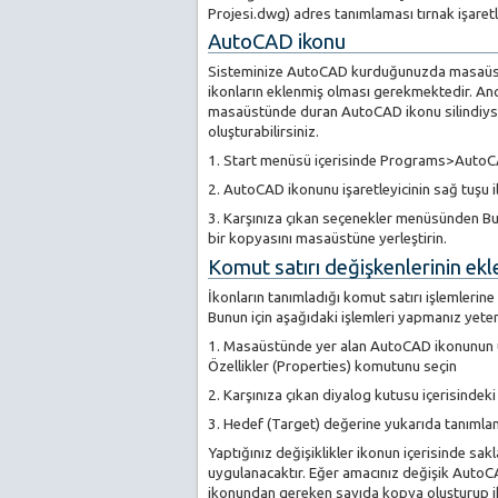
Projesi.dwg) adres tanımlaması tırnak işaretleri
AutoCAD ikonu
Sisteminize AutoCAD kurduğunuzda masaüst
ikonların eklenmiş olması gerekmektedir. An
masaüstünde duran AutoCAD ikonu silindiyse
oluşturabilirsiniz.
1. Start menüsü içerisinde Programs>Auto
2. AutoCAD ikonunu işaretleyicinin sağ tuşu i
3. Karşınıza çıkan seçenekler menüsünden B
bir kopyasını masaüstüne yerleştirin.
Komut satırı değişkenlerinin ek
İkonların tanımladığı komut satırı işlemlerine
Bunun için aşağıdaki işlemleri yapmanız yeterl
1. Masaüstünde yer alan AutoCAD ikonunun üze
Özellikler (Properties) komutunu seçin
2. Karşınıza çıkan diyalog kutusu içerisindek
3. Hedef (Target) değerine yukarıda tanımlanm
Yaptığınız değişiklikler ikonun içerisinde sakl
uygulanacaktır. Eğer amacınız değişik Auto
ikonundan gereken sayıda kopya oluşturup ik