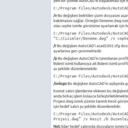
yeni bir çizimle AutoCAD’in başlatılması için 
C:/Program Files/Autodesk/AutoCA
/v
Bu değişken belirtilen çizim dosyasını aç
bakılmasını sağlar. Örneğin Deneme.dwg isiml
olan cephe isimle görünüme ayarlamak için he
C:/Program Files/Autodesk/AutoCA
“C:/Cizimler/Deneme.dwg” /v ceph
/r
Bu değişken AutoCAD’i acad2002.cfg dosya
ayarlarına geri çevirmektedir.
/p
Bu değişken AutoCAD’in tanımlanan profil (
Bülent isimli kullanıcıya ait Bulent isimli pro
şu şekilde düzenlenmelidir.
C:/Program Files/Autodesk/AutoCA
/nologo
Bu değişken AutoCAD’in açılışında gö
Komut satırı işlemlerine eklenen bu değişkenl
anda birkaç işlem kolayca birleştirilebilmek
Projesi.dwg isimli çizimin tanımlı Kesit görü
için hedef satırı şu şekilde düzenlenebilir.
C:/Program Files/Autodesk/AutoCA
Projesi.dwg” /v Kesit /b Duzenle
Not:
Eğer hedef satırında dosyaların ismini t