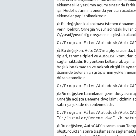
eklenmesi ile yazılımın açılımı sırasında fark
için Hedef satırının sonunda yer alan acad.e
eklemeler yapılabilmektedir.
/c
Bu değişken kullanılması istenen donanım a
yerini belirtir. Örneğin Yusuf adındaki kullanı
C:/yusuf/yusuf.cfg dosyasının açılışta kullanıl
C:/Program Files/Autodesk/AutoCA
/s
Bu değişken, AutoCAD’in açılış sırasında, t
tipleri, tarama tipleri ve AutoLISP komutları 
sağlamaktadır. Bu yöntemi kullanarak aynı an
boşluk bırakmadan ve noktalı virgül ile ayıra
dizininde bulunan çizgi tiplerinin yüklenmesin
düzenlenmelidir.
C:/Program Files/Autodesk/AutoCA
/b
Bu değişken tanımlanan çizim dosyasını açar
Örneğin açılışta Deneme.dwg isimli çizimin aç
satırı şu şekilde düzenlenmelidir.
C:/Program Files/Autodesk/AutoCA
“C:/Cizimler/Deneme.dwg” /b setu
/t
Bu değişken, AutoCAD’in tanımlanan Templa
oluşturduktan sonra başlamasını sağlamakta