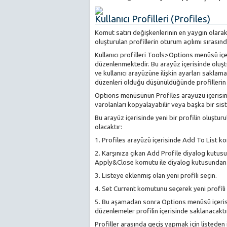
Kullanıcı Profilleri (Profiles)
Komut satırı değişkenlerinin en yaygın olarak ku
oluşturulan profillerin oturum açılımı sırası
Kullanıcı profilleri Tools>Options menüsü iç
düzenlenmektedir. Bu arayüz içerisinde oluştu
ve kullanıcı arayüzüne ilişkin ayarları saklamakt
düzenleri olduğu düşünüldüğünde profillerin
Options menüsünün Profiles arayüzü içerisinde y
varolanları kopyalayabilir veya başka bir siste
Bu arayüz içerisinde yeni bir profilin oluştur
olacaktır:
1. Profiles arayüzü içerisinde Add To List k
2. Karşınıza çıkan Add Profile diyalog kutusu
Apply&Close komutu ile diyalog kutusundan 
3. Listeye eklenmiş olan yeni profili seçin.
4. Set Current komutunu seçerek yeni profili 
5. Bu aşamadan sonra Options menüsü içeris
düzenlemeler profilin içerisinde saklanacaktı
Profiller arasında geçiş yapmak için listeden 