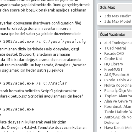
lı ayarlamalar yapılabilmektedir. Bunu gerçekleştirmek
3ds Max
xe’den sonra bir boşluk bırakarak aşağıda açıklanan
3ds Max Nedir?
3ds Max Model 
yarları dosyasının (hardware configuation file)
cının tercih ettiği donanım ayarlarını içeren
ması için hedef satırı şu şekilde düzenlenmelidir.
Özel Yazılımlar
D 2002/acad.exe /c C:/yusuf/yusuf.cfg
aLd Fonksiyonu
TCad Metraj
anımlanan dizin içerisinde Help dosyaları, çizgi
FacadeCAD
gibi destek (Support) araçlarını aramasını
Cephe Kot
da 15’e kadar değişik arama dizinini aralarında
HQ Library
rak tanımlanabilir. Bu kapsamda, örneğin C:/Araclar
FreeMUST
i sağlamak için hedef satırı şu şekilde
ALS/Pasdoc.A
Excele Tablo Ak
D 2002/acad.exe /s C:/Araclar
Nokta Koordina
Plana İç Ölçü V
ak komutta belirtilen Script’i çalıştıracaktır.
Toplam Alanı Ya
ılarak Setup.scr Script’ini uygulanması için hedef
Alan ve Çevre Y
Koordinat, Alan
D 2002/acad.exe
Tablo Halinde 
p
AutoCAD'de No
te dosyasını kullanarak yeni bir çizim
Dökümü
dır. Örneğin a-td.dwt Template dosyasını kullanan
Hava Kanalı Met