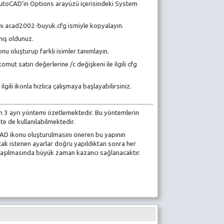
e AutoCAD’in Options arayüzü içerisindeki System
ı acad2002-buyuk.cfg ismiyle kopyalayın.
mış oldunuz.
nu oluşturup farklı isimler tanımlayın.
ut satırı değerlerine /c değişkeni ile ilgili cfg
 ilgili ikonla hızlıca çalışmaya başlayabilirsiniz.
çin 3 ayrı yöntemi özetlemektedir. Bu yöntemlerin
kte de kullanılabilmektedir.
oCAD ikonu oluşturulmasını öneren bu yapının
ncak istenen ayarlar doğru yapıldıktan sonra her
ulaşılmasında büyük zaman kazancı sağlanacaktır.