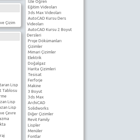
İzle Öğren
Eğitim Videoları
3ds Max Videoları
AutoCAD Kursu Ders
ve Çizim
Videoları
AutoCAD Kursu 2 Boyut
Dersleri
Proje Dökümanları
Çizimler
Mimari Çizimler
Elektrik
Doğalgaz
Harita Çizimleri
Tesisat
Ferforje
taran Lisp
Makine
t Tablosu
3 Boyut
erme
3ds Max
zan Lisp
ArchiCAD
azan Lisp
Solidworks
 ve Çevre
Diğer Çizimler
Yazma
Revit Family
kta
Lispler
Menüler
raj
Fontlar