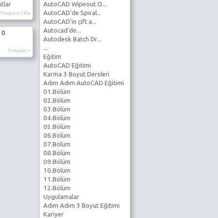
ntlar
AutoCAD Wipeout O...
AutoCAD'de Spiral...
Program Ekle
AutoCAD'in çift a...
Autocad’de...
 0
Autodesk Batch Dr...
...
Detaylar »
Eğitim
AutoCAD Eğitimi
Karma 3 Boyut Dersleri
Adım Adım AutoCAD Eğitimi
01.Bölüm
02.Bölüm
03.Bölüm
04.Bölüm
05.Bölüm
06.Bölüm
07.Bölüm
08.Bölüm
09.Bölüm
10.Bölüm
11.Bölüm
12.Bölüm
Uygulamalar
Adım Adım 3 Boyut Eğitimi
Kariyer