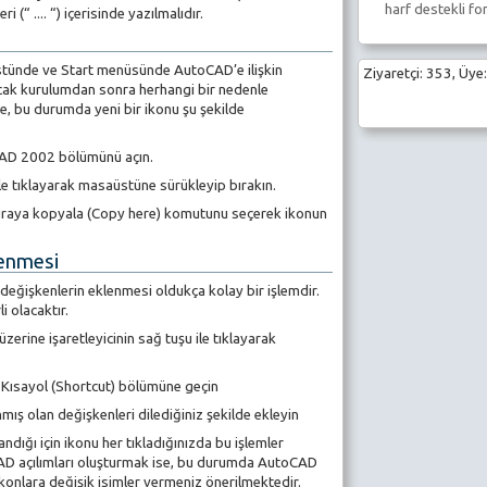
harf destekli fo
 (“ .... “) içerisinde yazılmalıdır.
ünde ve Start menüsünde AutoCAD’e ilişkin
Ziyaretçi: 353, Üye:
cak kurulumdan sonra herhangi bir nedenle
, bu durumda yeni bir ikonu şu şekilde
CAD 2002 bölümünü açın.
le tıklayarak masaüstüne sürükleyip bırakın.
uraya kopyala (Copy here) komutunu seçerek ikonun
lenmesi
 değişkenlerin eklenmesi oldukça kolay bir işlemdir.
i olacaktır.
rine işaretleyicinin sağ tuşu ile tıklayarak
i Kısayol (Shortcut) bölümüne geçin
ış olan değişkenleri dilediğiniz şekilde ekleyin
andığı için ikonu her tıkladığınızda bu işlemler
CAD açılımları oluşturmak ise, bu durumda AutoCAD
onlara değişik isimler vermeniz önerilmektedir.