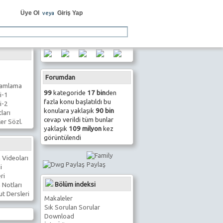
Üye Ol
Giriş Yap
veya
Forumdan
ramlama
99
kategoride
17 bin
den
i-1
fazla konu başlatıldı bu
i-2
konulara yaklaşık
90 bin
ları
cevap verildi tüm bunlar
er Sözl.
yaklaşık
109 milyon
kez
görüntülendi
 Videoları
i
ri
Bölüm indeksi
 Notları
t Dersleri
Makaleler
Sık Sorulan Sorular
Download