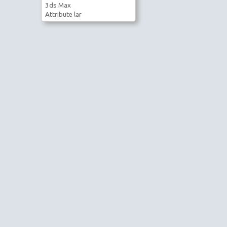
3ds Max
Attribute lar