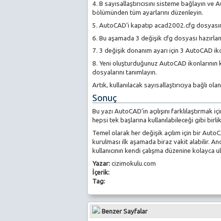
4. B sayısallaştırıcısını sisteme bağlayın v
bölümünden tüm ayarlarını düzenleyin.
5. AutoCAD’i kapatıp acad2002.cfg dosyasın
6. Bu aşamada 3 değişik cfg dosyası hazırla
7. 3 değişik donanım ayarı için 3 AutoCAD iko
8. Yeni oluşturduğunuz AutoCAD ikonlarının kom
dosyalarını tanımlayın.
Artık, kullanılacak sayısallaştırıcıya bağlı olan
Sonuç
Bu yazı AutoCAD’in açılışını farklılaştırmak i
hepsi tek başlarına kullanılabileceği gibi birli
Temel olarak her değişik açılım için bir Aut
kurulması ilk aşamada biraz vakit alabilir. A
kullanıcının kendi çalışma düzenine kolayca 
Yazar:
cizimokulu.com
İçerik:
Tag:
Benzer Sayfalar