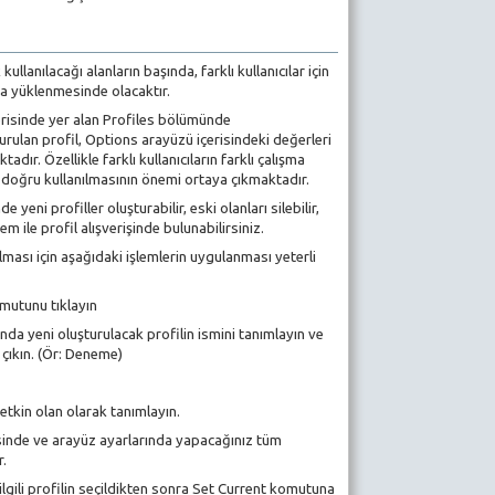
llanılacağı alanların başında, farklı kullanıcılar için
nda yüklenmesinde olacaktır.
erisinde yer alan Profiles bölümünde
rulan profil, Options arayüzü içerisindeki değerleri
adır. Özellikle farklı kullanıcıların farklı çalışma
 doğru kullanılmasının önemi ortaya çıkmaktadır.
eni profiller oluşturabilir, eski olanları silebilir,
m ile profil alışverişinde bulunabilirsiniz.
ulması için aşağıdaki işlemlerin uygulanması yeterli
omutunu tıklayın
nda yeni oluşturulacak profilin ismini tanımlayın ve
çıkın. (Ör: Deneme)
etkin olan olarak tanımlayın.
inde ve arayüz ayarlarında yapacağınız tüm
r.
ilgili profilin seçildikten sonra Set Current komutuna