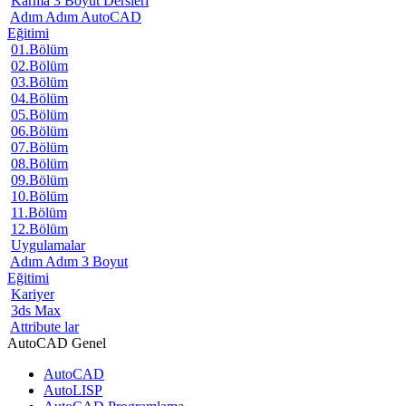
Karma 3 Boyut Dersleri
Adım Adım AutoCAD
Eğitimi
01.Bölüm
02.Bölüm
03.Bölüm
04.Bölüm
05.Bölüm
06.Bölüm
07.Bölüm
08.Bölüm
09.Bölüm
10.Bölüm
11.Bölüm
12.Bölüm
Uygulamalar
Adım Adım 3 Boyut
Eğitimi
Kariyer
3ds Max
Attribute lar
AutoCAD Genel
AutoCAD
AutoLISP