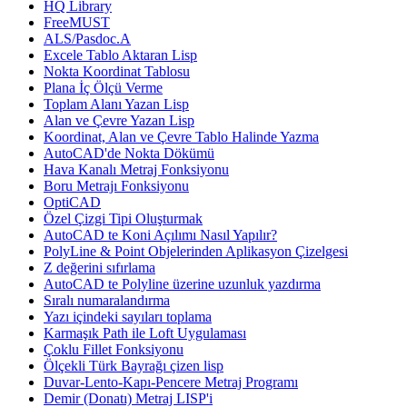
HQ Library
FreeMUST
ALS/Pasdoc.A
Excele Tablo Aktaran Lisp
Nokta Koordinat Tablosu
Plana İç Ölçü Verme
Toplam Alanı Yazan Lisp
Alan ve Çevre Yazan Lisp
Koordinat, Alan ve Çevre Tablo Halinde Yazma
AutoCAD'de Nokta Dökümü
Hava Kanalı Metraj Fonksiyonu
Boru Metrajı Fonksiyonu
OptiCAD
Özel Çizgi Tipi Oluşturmak
AutoCAD te Koni Açılımı Nasıl Yapılır?
PolyLine & Point Objelerinden Aplikasyon Çizelgesi
Z değerini sıfırlama
AutoCAD te Polyline üzerine uzunluk yazdırma
Sıralı numaralandırma
Yazı içindeki sayıları toplama
Karmaşık Path ile Loft Uygulaması
Çoklu Fillet Fonksiyonu
Ölçekli Türk Bayrağı çizen lisp
Duvar-Lento-Kapı-Pencere Metraj Programı
Demir (Donatı) Metraj LISP'i