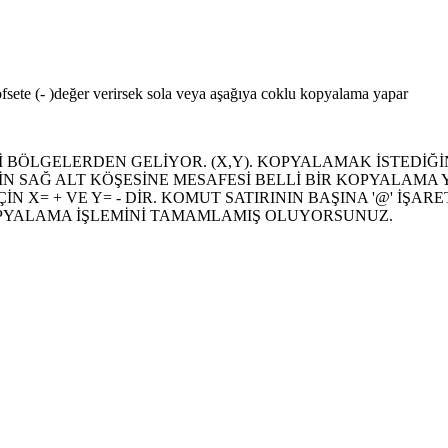
sete (- )değer verirsek sola veya aşağıya coklu kopyalama yapar
 BÖLGELERDEN GELİYOR. (X,Y). KOPYALAMAK İSTEDİĞ
N SAĞ ALT KÖŞESİNE MESAFESİ BELLİ BİR KOPYALAMA YA
N X= + VE Y= - DİR. KOMUT SATIRININ BAŞINA '@' İŞ
 KOPYALAMA İŞLEMİNİ TAMAMLAMIŞ OLUYORSUNUZ.