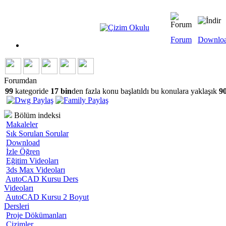
Forum
Downlo
Forumdan
99
kategoride
17 bin
den fazla konu başlatıldı bu konulara yaklaşık
90
Bölüm indeksi
Makaleler
Sık Sorulan Sorular
Download
İzle Öğren
Eğitim Videoları
3ds Max Videoları
AutoCAD Kursu Ders
Videoları
AutoCAD Kursu 2 Boyut
Dersleri
Proje Dökümanları
Çizimler