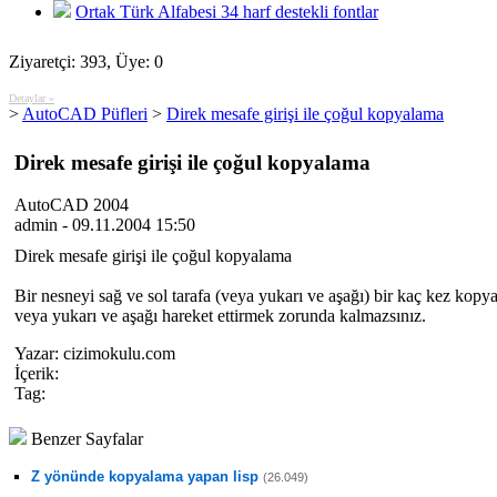
Ortak Türk Alfabesi 34 harf destekli fontlar
Ziyaretçi: 393, Üye: 0
Detaylar »
>
AutoCAD Püfleri
>
Direk mesafe girişi ile çoğul kopyalama
Direk mesafe girişi ile çoğul kopyalama
AutoCAD 2004
admin - 09.11.2004 15:50
Direk mesafe girişi ile çoğul kopyalama
Bir nesneyi sağ ve sol tarafa (veya yukarı ve aşağı) bir kaç kez kopya
veya yukarı ve aşağı hareket ettirmek zorunda kalmazsınız.
Yazar:
cizimokulu.com
İçerik:
Tag:
Benzer Sayfalar
Z yönünde kopyalama yapan lisp
(26.049)