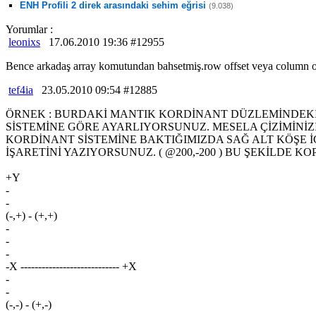
ENH Profili 2 direk arasındaki sehim eğrisi
(9.038)
Yorumlar :
leonixs
17.06.2010 19:36 #12955
Bence arkadaş array komutundan bahsetmiş.row offset veya column of
tef4ia
23.05.2010 09:54 #12885
ÖRNEK : BURDAKİ MANTIK KORDİNANT DÜZLEMİNDEKİ
SİSTEMİNE GÖRE AYARLIYORSUNUZ. MESELA ÇİZİMİNİZİ
KORDİNANT SİSTEMİNE BAKTIĞIMIZDA SAĞ ALT KÖŞE İÇİ
İŞARETİNİ YAZIYORSUNUZ. ( @200,-200 ) BU ŞEKİLDE
+Y
-
-
(-,+) - (+,+)
-
-
-
-X ---------------------------- +X
-
-
(-,-) - (+,-)