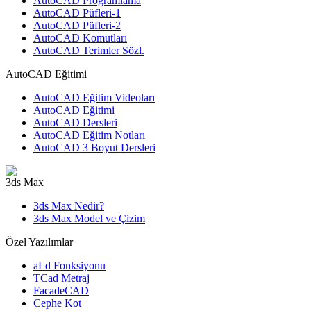
AutoCAD Programlama
AutoCAD Püfleri-1
AutoCAD Püfleri-2
AutoCAD Komutları
AutoCAD Terimler Sözl.
AutoCAD Eğitimi
AutoCAD Eğitim Videoları
AutoCAD Eğitimi
AutoCAD Dersleri
AutoCAD Eğitim Notları
AutoCAD 3 Boyut Dersleri
3ds Max
3ds Max Nedir?
3ds Max Model ve Çizim
Özel Yazılımlar
aLd Fonksiyonu
TCad Metraj
FacadeCAD
Cephe Kot