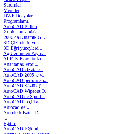
Sürümler
Menüler
DWF Dosyaları
Programlama
AutoCAD Püfleri
2 nokta arasındak...
2006 da Dinamik G...
3D Çizimlerin yok...
3D Eğri yüzeylerd...
Ağ Üzerinden Yaym...
ALIGN Komutu Kola...
Anahtarlar, Profi...
AutoCAD 'de atale...
AutoCAD 2005 te y...
AutoCAD performan...
AutoCAD Sözlük (T...
AutoCAD Wipeout O...
AutoCAD'de Spiral...
AutoCAD'in çift a...
Autocad’de...
Autodesk Batch Dr...
...
Eğitim
AutoCAD Eğitimi