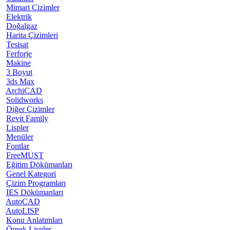
Mimari Çizimler
Elektrik
Doğalgaz
Harita Çizimleri
Tesisat
Ferforje
Makine
3 Boyut
3ds Max
ArchiCAD
Solidworks
Diğer Çizimler
Revit Family
Lispler
Menüler
Fontlar
FreeMUST
Eğitim Dökümanları
Genel Kategori
Çizim Programları
IES Dökümanları
AutoCAD
AutoLISP
Konu Anlatımları
Örnek Lispler