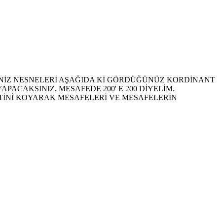
İNİZ NESNELERİ AŞAĞIDA Kİ GÖRDÜĞÜNÜZ KORDİNANT
PACAKSINIZ. MESAFEDE 200' E 200 DİYELİM.
ARETİNİ KOYARAK MESAFELERİ VE MESAFELERİN