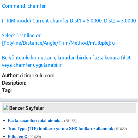
Command: chamfer
(TRIM mode) Current chamfer Dist1 = 5.0000, Dist2 = 5.0000
Select first line or
[Polyline/Distance/Angle/Trim/Method/mUltiple]: u
Bu yöntemle komuttan çıkmadan birden fazla kenara fillet
veya chamfer uygulanabilir.
Author:
cizimokulu.com
Desription:
Tag:
Benzer Sayfalar
Fazla seçimleri iptal etmek...
(28.153)
True Type (TTF) fontların yerine SHX fontları kullanmak
(19.022)
Fillet ve C
(29.029)