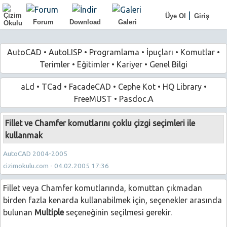
|
Üye Ol
Giriş
Forum
Download
Galeri
AutoCAD
•
AutoLISP
•
Programlama
•
İpuçları
•
Komutlar
•
Terimler
•
Eğitimler
•
Kariyer
•
Genel Bilgi
aLd
•
TCad
•
FacadeCAD
•
Cephe Kot
•
HQ Library
•
FreeMUST
•
Pasdoc.A
Fillet ve Chamfer komutlarını çoklu çizgi seçimleri ile
kullanmak
AutoCAD 2004-2005
cizimokulu.com - 04.02.2005 17:36
Fillet veya Chamfer komutlarında, komuttan çıkmadan
birden fazla kenarda kullanabilmek için, seçenekler arasında
bulunan
Multiple
seçeneğinin seçilmesi gerekir.