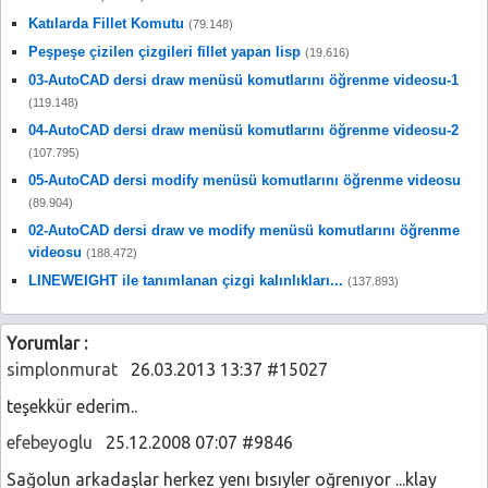
Katılarda Fillet Komutu
(79.148)
Peşpeşe çizilen çizgileri fillet yapan lisp
(19.616)
03-AutoCAD dersi draw menüsü komutlarını öğrenme videosu-1
(119.148)
04-AutoCAD dersi draw menüsü komutlarını öğrenme videosu-2
(107.795)
05-AutoCAD dersi modify menüsü komutlarını öğrenme videosu
(89.904)
02-AutoCAD dersi draw ve modify menüsü komutlarını öğrenme
videosu
(188.472)
LINEWEIGHT ile tanımlanan çizgi kalınlıkları...
(137.893)
Yorumlar :
simplonmurat
26.03.2013 13:37 #15027
teşekkür ederim..
efebeyoglu
25.12.2008 07:07 #9846
Sağolun arkadaşlar herkez yenı bısıyler oğrenıyor ...klay