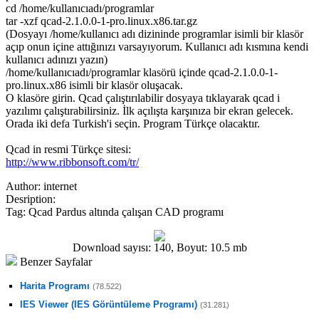
cd /home/kullanıcıadı/programlar
tar -xzf qcad-2.1.0.0-1-pro.linux.x86.tar.gz
(Dosyayı /home/kullanıcı adı dizininde programlar isimli bir klasör
açıp onun içine attığınızı varsayıyorum. Kullanıcı adı kısmına kendi
kullanıcı adınızı yazın)
/home/kullanıcıadı/programlar klasörü içinde qcad-2.1.0.0-1-
pro.linux.x86 isimli bir klasör oluşacak.
O klasöre girin. Qcad çalıştırılabilir dosyaya tıklayarak qcad i
yazılımı çalıştırabilirsiniz. İlk açılışta karşınıza bir ekran gelecek.
Orada iki defa Turkish'i seçin. Program Türkçe olacaktır.
Qcad in resmi Türkçe sitesi:
http://www.ribbonsoft.com/tr/
Author:
internet
Desription:
Tag:
Qcad Pardus altında çalışan CAD programı
Download sayısı: 140, Boyut: 10.5 mb
Benzer Sayfalar
Harita Programı
(78.522)
IES Viewer (IES Görüntüleme Programı)
(31.281)