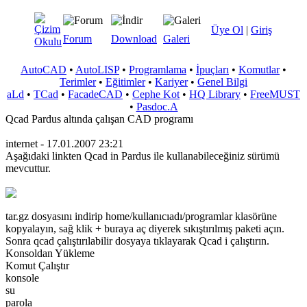
Üye Ol
|
Giriş
Forum
Download
Galeri
AutoCAD
•
AutoLISP
•
Programlama
•
İpuçları
•
Komutlar
•
Terimler
•
Eğitimler
•
Kariyer
•
Genel Bilgi
aLd
•
TCad
•
FacadeCAD
•
Cephe Kot
•
HQ Library
•
FreeMUST
•
Pasdoc.A
Qcad Pardus altında çalışan CAD programı
internet - 17.01.2007 23:21
Aşağıdaki linkten Qcad in Pardus ile kullanabileceğiniz sürümü
mevcuttur.
tar.gz dosyasını indirip home/kullanıcıadı/programlar klasörüne
kopyalayın, sağ klik + buraya aç diyerek sıkıştırılmış paketi açın.
Sonra qcad çalıştırılabilir dosyaya tıklayarak Qcad i çalıştırın.
Konsoldan Yükleme
Komut Çalıştır
konsole
su
parola