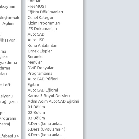
Fontlar
FreeMUST
nksiyonu
Eğitim Dökümanları
Genel Kategori
 Oluşturmak
Çizim Programları
 Açılımı
IES Dökümanları
AutoCAD
t
AutoLISP
likasyon
Konu Anlatımları
Örnek Lispler
lama
Sürümler
line
Menüler
 yazdırma
DWF Dosyaları
ndırma
Programlama
ıları
AutoCAD Püfleri
Eğitim
e Loft
AutoCAD Eğitimi
Karma 3 Boyut Dersleri
ksiyonu
Adım Adım AutoCAD Eğitimi
rağı çizen
01.Bölüm
02.Bölüm
pı-
03.Bölüm
 Programı
5.Ders (konu anla...
Metraj
5.Ders (Uygulama-1)
6.Ders (konu anla...
lfabesi 34