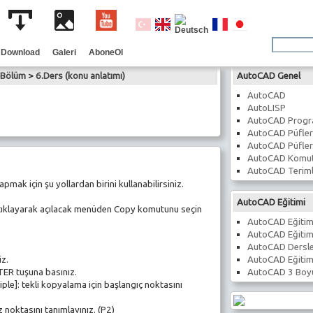
Download
Galeri
AboneOl
.Bölüm
>
6.Ders (konu anlatımı)
AutoCAD Genel
AutoCAD
AutoLISP
AutoCAD Prog
AutoCAD Püfler
AutoCAD Püfler
AutoCAD Komut
AutoCAD Teriml
mak için şu yollardan birini kullanabilirsiniz.
AutoCAD Eğitimi
tıklayarak açılacak menüden Copy komutunu seçin
AutoCAD Eğitim
AutoCAD Eğitim
AutoCAD Dersle
AutoCAD Eğitim
iz.
AutoCAD 3 Boyu
TER tuşuna basınız.
ple]: tekli kopyalama için başlangıç noktasını
 noktasını tanımlayınız. (P2)