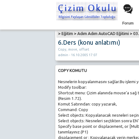
Forum
>
Eğitim
>
Adım Adım AutoCAD Eğitimi
>
03
6.Ders (konu anlatımı)
Copy, move, offset
admin - 16.10.2005 17:07
COPY KOMUTU
Nesnelerin kopyalanmasını sağlar.Bu işlemi yap
Modify toolbar:
Shortcut menu: Çizim alanında mouse’a sağ 
(Resim 1.72).
Komut Satırından: copy yazarak,
Command: Copy
Select objects: Kopyalanacak nesneleri seçin
Select objects: Nesneleri seçtikten sonra EN
Specify base point or displacement, or [Multi
tanımlayınız.(P1)
displacement or
: Kopyalanacak yerin merkez