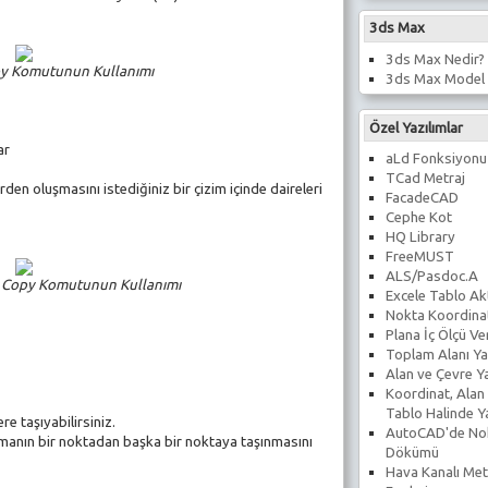
3ds Max
3ds Max Nedir?
y Komutunun Kullanımı
3ds Max Model 
Özel Yazılımlar
ar
aLd Fonksiyonu
TCad Metraj
rden oluşmasını istediğiniz bir çizim içinde daireleri
FacadeCAD
Cephe Kot
HQ Library
FreeMUST
ALS/Pasdoc.A
e Copy Komutunun Kullanımı
Excele Tablo Ak
Nokta Koordina
Plana İç Ölçü V
Toplam Alanı Ya
Alan ve Çevre Y
Koordinat, Alan
Tablo Halinde 
re taşıyabilirsiniz.
AutoCAD'de No
manın bir noktadan başka bir noktaya taşınmasını
Dökümü
Hava Kanalı Met