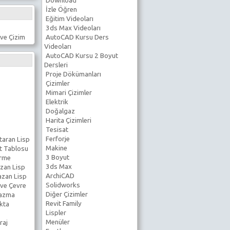
Download
İzle Öğren
Eğitim Videoları
3ds Max Videoları
ve Çizim
AutoCAD Kursu Ders
Videoları
AutoCAD Kursu 2 Boyut
Dersleri
Proje Dökümanları
Çizimler
Mimari Çizimler
Elektrik
Doğalgaz
Harita Çizimleri
Tesisat
Ferforje
taran Lisp
Makine
t Tablosu
3 Boyut
erme
3ds Max
zan Lisp
ArchiCAD
azan Lisp
Solidworks
 ve Çevre
Diğer Çizimler
Yazma
Revit Family
kta
Lispler
Menüler
raj