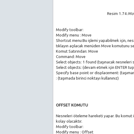
Resim 1.74:
Mo
Modify toolbar:
Modify menu : Move
Shortcut menu:Bu işlemi yapabilmek için, nes
tıklayın açılacak menüden Move komutunu se
Komut Satırından: Move
Command: Move
Select objects: 1 found (taşınacak nesneleri s
Select objects: (devam etmek için ENTER tuş
Specify base point or displacement: (taşımanı
: (taşımada birinci noktayı kullanınız)
OFFSET KOMUTU
Nesneleri öteleme hareketi yapar. Bu komut il
kolay olacaktır.
Modify toolbar:
Modify menu : Offset