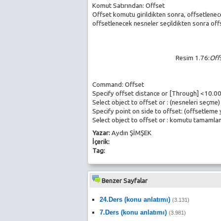
Komut Satırından: Offset
Offset komutu girildikten sonra, offsetlenec
offsetlenecek nesneler seçildikten sonra off
Resim 1.76:
Off
Command: Offset
Specify offset distance or [Through] <10.0
Select object to offset or
: (nesneleri seçme)
Specify point on side to offset: (offsetleme
Select object to offset or
: komutu tamamlam
Yazar:
Aydın ŞİMŞEK
İçerik:
Tag:
Benzer Sayfalar
24.Ders (konu anlatımı)
(3.131)
7.Ders (konu anlatımı)
(3.981)