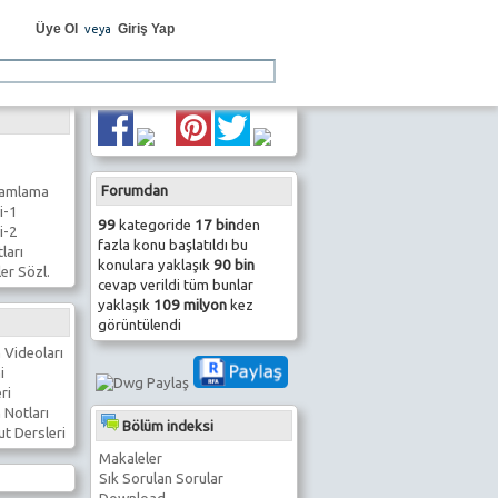
Üye Ol
Giriş Yap
veya
Forumdan
ramlama
i-1
99
kategoride
17 bin
den
i-2
fazla konu başlatıldı bu
ları
konulara yaklaşık
90 bin
er Sözl.
cevap verildi tüm bunlar
yaklaşık
109 milyon
kez
görüntülendi
 Videoları
i
ri
 Notları
Bölüm indeksi
t Dersleri
Makaleler
Sık Sorulan Sorular