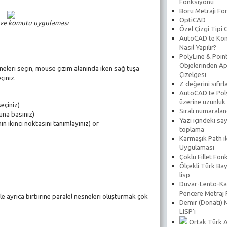
Fonksiyonu
Boru Metrajı Fo
OptiCAD
ve komutu uygulaması
Özel Çizgi Tipi
AutoCAD te Koni
Nasıl Yapılır?
PolyLine & Poin
Objelerinden Ap
neleri seçin, mouse çizim alanında iken sağ tuşa
Çizelgesi
çiniz.
Z değerini sıfır
AutoCAD te Poly
üzerine uzunluk
eçiniz)
Sıralı numarala
una basınız)
Yazı içindeki say
n ikinci noktasını tanımlayınız) or
toplama
Karmaşık Path il
Uygulaması
Çoklu Fillet Fon
Ölçekli Türk Bay
lisp
Duvar-Lento-Ka
Pencere Metraj
e ayrıca birbirine paralel nesneleri oluşturmak çok
Demir (Donatı) 
LISP'i
Ortak Türk A