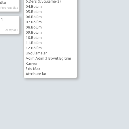
6.Ders (Uygulama-2)
ntlar
04.Bölüm
Program Ekle
05.Bölüm
06.Bölüm
 1
07.Bölüm
08.Bölüm
Detaylar »
09.Bölüm
10.Bölüm
11.Bölüm
12.Bölüm
Uygulamalar
Adım Adım 3 Boyut Eğitimi
Kariyer
3ds Max
Attribute lar