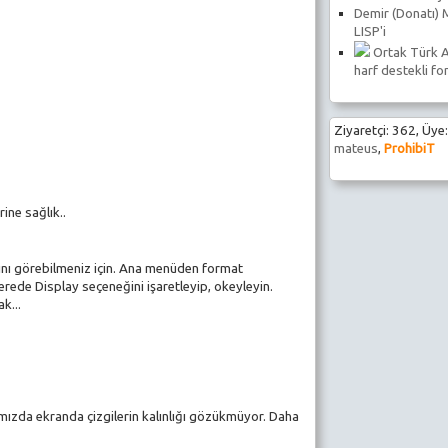
Demir (Donatı) 
LISP'i
Ortak Türk A
harf destekli fo
1
Ziyaretçi: 362, Üye:
mateus
,
ProhibiT
ine sağlık..
ğını görebilmeniz için. Ana menüden format
erede Display seçeneğini işaretleyip, okeyleyin.
k...
ımızda ekranda çizgilerin kalınlığı gözükmüyor. Daha