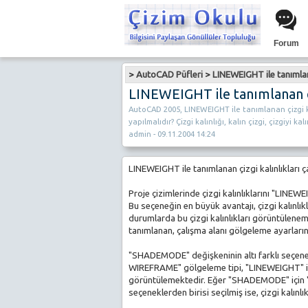
Forum
>
AutoCAD Püfleri
>
LINEWEIGHT ile tanımlanan
LINEWEIGHT ile tanımlanan çiz
AutoCAD 2005, LINEWEIGHT ile tanımlanan çizgi k
yapılmalıdır? Çizgi kalınlığı, kalın çizgi, çizgiyi ka
admin - 09.11.2004 14:24
LINEWEIGHT ile tanımlanan çizgi kalınlıkları
Proje çizimlerinde çizgi kalınlıklarını "LINE
Bu seçeneğin en büyük avantajı, çizgi kalınlı
durumlarda bu çizgi kalınlıkları görüntülen
tanımlanan, çalışma alanı gölgeleme ayarlar
"SHADEMODE" değişkeninin altı farklı seçen
WIREFRAME" gölgeleme tipi, "LINEWEIGHT" ile 
görüntülemektedir. Eğer "SHADEMODE" için
seçeneklerden birisi seçilmiş ise, çizgi kalın