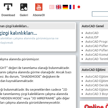
Download
Galeri
AboneOl
 çizgi kalınlıkları...
AutoCAD Genel
gi kalınlıkları...
AutoCAD
AutoLISP
alınlıkları çalışma alanında görünmüyorsa ne
AutoCAD Prog
lınlaştırmak
AutoCAD Püfler
AutoCAD Püfler
AutoCAD Komut
AutoCAD Teriml
 çalışma alanında görünmüyor.
WEIGHT" değeri ile tanımlama olanağı bulunmaktadır.
AutoCAD Eğitimi
klarını çalışma alanında görme olanağıdır. Ancak bazı
AutoCAD Eğitim
emez. Bu durum, "SHADEMODE" değişkeni ile
AutoCAD Eğitim
ından kaynaklanmaktadır.
AutoCAD Dersle
AutoCAD Eğitim
eği bulunmaktadır. Bu seçeneklerden sadece "2D
AutoCAD 3 Boyu
tanımlanmış çizgi kalınlıklarını çalışma alanında
 "HIDDEN MODE" veya "3D WIREFRAME" gibi diğer
lıkları çalışma alanında görüntülenmeyecektir.