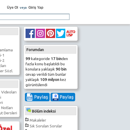
Üye Ol
Giriş Yap
veya
Forumdan
ramlama
i-1
99
kategoride
17 bin
den
i-2
fazla konu başlatıldı bu
ları
konulara yaklaşık
90 bin
er Sözl.
cevap verildi tüm bunlar
yaklaşık
109 milyon
kez
görüntülendi
 Videoları
i
ri
 Notları
Bölüm indeksi
t Dersleri
Makaleler
Sık Sorulan Sorular