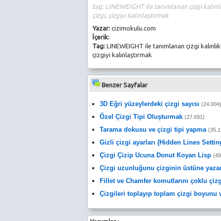
tag: LINEWEIGHT ile tanımlanan çizgi kalınlıkla
çizgi, çizgiyi kalınlaştırmak
Yazar:
cizimokulu.com
İçerik:
Tag:
LINEWEIGHT ile tanımlanan çizgi kalınlıkları
çizgiyi kalınlaştırmak
Benzer Sayfalar
3D Eğri yüzeylerdeki çizgi sayısı
(24.004
Özel Çizgi Tipi Oluşturmak
(27.691)
Tarama dokusu ve çizgi tipi yapma
(35.1
Gizli çizgi ayarları (Hidden Lines Settin
Çizgi Çizip Ucuna Donut Koyan Lisp
(49
Çizgi uzunluğunu çizginin üstüne yazan
Fillet ve Chamfer komutlarını çoklu çiz
Çizgileri toplayıp toplam çizgi boyunu 