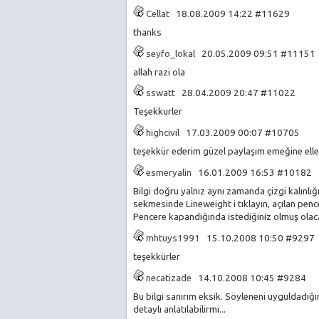
Cellat
18.08.2009 14:22 #11629
thanks
seyfo_lokal
20.05.2009 09:51 #1115
allah razi ola
sswatt
28.04.2009 20:47 #11022
Teşekkurler
highcivil
17.03.2009 00:07 #10705
teşekkür ederim güzel paylaşım emeğine eller
esmeryalin
16.01.2009 16:53 #10182
Bilgi doğru yalnız aynı zamanda çizgi kalınlı
sekmesinde Lineweight i tıklayın, açılan penc
Pencere kapandığında istediğiniz olmuş olaca
mhtuys1991
15.10.2008 10:50 #9297
teşekkürler
necatizade
14.10.2008 10:45 #9284
Bu bilgi sanırım eksik. Söyleneni uyguldadığ
detaylı anlatılabilirmi...