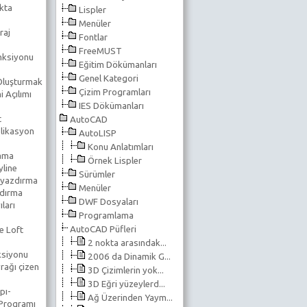
kta
Lispler
Menüler
raj
Fontlar
FreeMUST
nksiyonu
Eğitim Dökümanları
Genel Kategori
 Oluşturmak
Çizim Programları
 Açılımı
IES Dökümanları
t
AutoCAD
likasyon
AutoLISP
Konu Anlatımları
lama
Örnek Lispler
line
Sürümler
 yazdırma
Menüler
ndırma
DWF Dosyaları
ıları
Programlama
AutoCAD Püfleri
e Loft
2 nokta arasındak...
ksiyonu
2006 da Dinamik G...
rağı çizen
3D Çizimlerin yok...
3D Eğri yüzeylerd...
pı-
Ağ Üzerinden Yaym...
 Programı