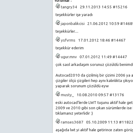
Yorumlar :
tangry34
29.11.2013 14:55 #15216
teşekkürler işe yaradı
japonbalikcisi
21.06.2012 10:59 #146
teşekkürler....
ysfvrms
17.01.2012 18:46 #14467
teşekkür ederim
ugur.mnv
07.01.2012 11:49 #14447
çok saol arkadaşım sorunuz çözüldü benimde
Autocad2010 da çizilmiş bir çizimi 2006 ya akt
çizgiler ölçü çizgileri hep aynı kalınlıkta çı
yaparak sorunum çözüldü eyw
musty_
10.08.2010 09:57 #13176
eski autocad'lerde LWT tuşunu aktif hale getird
2009 ve 2010 gibi son çıkan sürümlerde ise
tıklamanız yeterlidir :)
ramses3687
05.10.2009 11:13 #118
aşağıda lwt yi aktif hale getirince zaten görüy