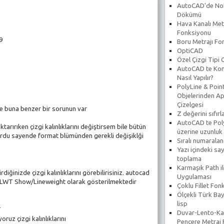
AutoCAD'de No
Dökümü
Hava Kanalı Met
Fonksiyonu
89
Boru Metrajı Fo
OptiCAD
Özel Çizgi Tipi
AutoCAD te Koni
Nasıl Yapılır?
PolyLine & Poin
Objelerinden Ap
Çizelgesi
 buna benzer bir sorunun var
Z değerini sıfır
AutoCAD te Poly
arırıken çizgi kalınlıklarını değiştirsem bile bütün
üzerine uzunluk
kıyordu sayende format blümünden gerekli değişiklği
Sıralı numarala
Yazı içindeki say
toplama
Karmaşık Path il
iğinizde çizgi kalınlıklarını görebilirisiniz. autocad
Uygulaması
 LWT Show/Lineweight olarak gösterilmektedir
Çoklu Fillet Fon
Ölçekli Türk Bay
lisp
22
Duvar-Lento-Ka
oruz çizgi kalınlıklarını
Pencere Metraj