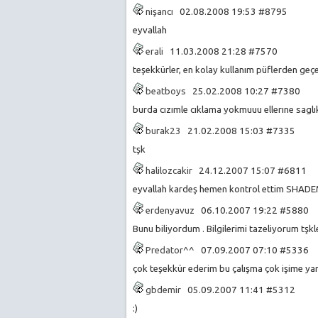
nişancı
02.08.2008 19:53 #8795
eyvallah
erali
11.03.2008 21:28 #7570
teşekkürler, en kolay kullanım püflerden geç
beatboys
25.02.2008 10:27 #7380
burda cızımle cıklama yokmuuu ellerıne saglı
burak23
21.02.2008 15:03 #7335
tşk
halilozcakir
24.12.2007 15:07 #6811
eyvallah kardeş hemen kontrol ettim SHA
erdenyavuz
06.10.2007 19:22 #5880
Bunu biliyordum . Bilgilerimi tazeliyorum tşkle
Predator^^
07.09.2007 07:10 #5336
çok teşekkür ederim bu çalışma çok işime ya
gbdemir
05.09.2007 11:41 #5312
:)