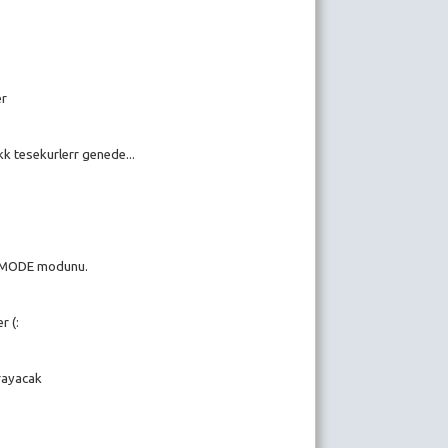
er
kk tesekurlerr genede...
DEMODE modunu.
r (:
rayacak