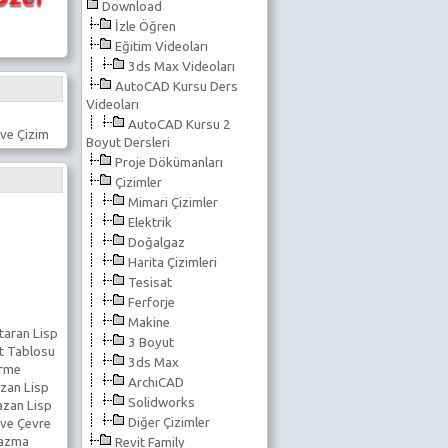
Download
İzle Öğren
Eğitim Videoları
3ds Max Videoları
AutoCAD Kursu Ders
Videoları
AutoCAD Kursu 2
ve Çizim
Boyut Dersleri
Proje Dökümanları
Çizimler
Mimari Çizimler
Elektrik
Doğalgaz
Harita Çizimleri
Tesisat
Ferforje
Makine
taran Lisp
3 Boyut
t Tablosu
3ds Max
erme
ArchiCAD
zan Lisp
Solidworks
azan Lisp
Diğer Çizimler
 ve Çevre
Yazma
Revit Family