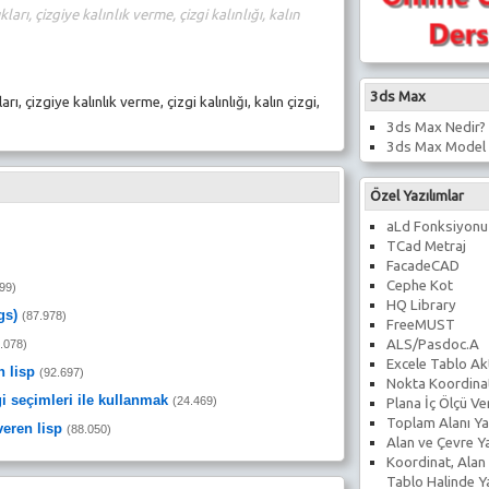
rı, çizgiye kalınlık verme, çizgi kalınlığı, kalın
3ds Max
, çizgiye kalınlık verme, çizgi kalınlığı, kalın çizgi,
3ds Max Nedir?
3ds Max Model 
Özel Yazılımlar
aLd Fonksiyonu
)
TCad Metraj
FacadeCAD
Cephe Kot
99)
HQ Library
gs)
(87.978)
FreeMUST
ALS/Pasdoc.A
.078)
Excele Tablo Ak
 lisp
(92.697)
Nokta Koordina
gi seçimleri ile kullanmak
(24.469)
Plana İç Ölçü V
Toplam Alanı Ya
veren lisp
(88.050)
Alan ve Çevre Y
Koordinat, Alan
Tablo Halinde 