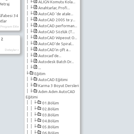
ALIGN Komutu Kola...
Metraj
Anahtarlar, Profi...
AutoCAD 'de atale...
lfabesi 34
AutoCAD 2005 te y...
ntlar
AutoCAD performan...
Program Ekle
AutoCAD Sözlük (T...
AutoCAD Wipeout O...
 2
AutoCAD'de Spiral...
AutoCAD'in çift a...
Detaylar »
Autocad’de...
Autodesk Batch Dr...
...
Eğitim
AutoCAD Eğitimi
Karma 3 Boyut Dersleri
Adım Adım AutoCAD
Eğitimi
01.Bölüm
02.Bölüm
03.Bölüm
04.Bölüm
05.Bölüm
06.Bölüm