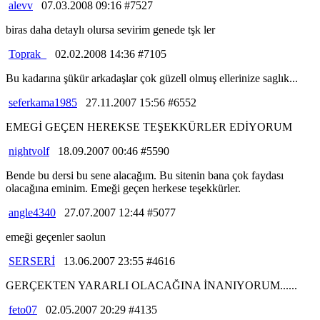
alevv
07.03.2008 09:16 #7527
biras daha detaylı olursa sevirim genede tşk ler
Toprak_
02.02.2008 14:36 #7105
Bu kadarına şükür arkadaşlar çok güzell olmuş ellerinize saglık...
seferkama1985
27.11.2007 15:56 #6552
EMEGİ GEÇEN HEREKSE TEŞEKKÜRLER EDİYORUM
nightvolf
18.09.2007 00:46 #5590
Bende bu dersi bu sene alacağım. Bu sitenin bana çok faydası
olacağına eminim. Emeği geçen herkese teşekkürler.
angle4340
27.07.2007 12:44 #5077
emeği geçenler saolun
SERSERİ
13.06.2007 23:55 #4616
GERÇEKTEN YARARLI OLACAĞINA İNANIYORUM......
feto07
02.05.2007 20:29 #4135