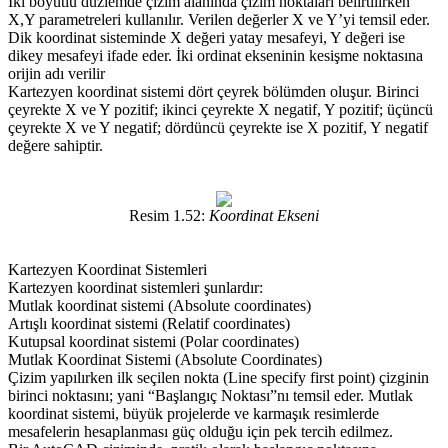
İki boyutlu düzlemde çizim alanında çizim noktaları belirtilirken
X,Y parametreleri kullanılır. Verilen değerler X ve Y’yi temsil eder.
Dik koordinat sisteminde X değeri yatay mesafeyi, Y değeri ise
dikey mesafeyi ifade eder. İki ordinat ekseninin kesişme noktasına
orijin adı verilir
Kartezyen koordinat sistemi dört çeyrek bölümden oluşur. Birinci
çeyrekte X ve Y pozitif; ikinci çeyrekte X negatif, Y pozitif; üçüncü
çeyrekte X ve Y negatif; dördüncü çeyrekte ise X pozitif, Y negatif
değere sahiptir.
Resim 1.52:
Koordinat Ekseni
Kartezyen Koordinat Sistemleri
Kartezyen koordinat sistemleri şunlardır:
Mutlak koordinat sistemi (Absolute coordinates)
Artışlı koordinat sistemi (Relatif coordinates)
Kutupsal koordinat sistemi (Polar coordinates)
Mutlak Koordinat Sistemi (Absolute Coordinates)
Çizim yapılırken ilk seçilen nokta (Line specify first point) çizginin
birinci noktasını; yani “Başlangıç Noktası”nı temsil eder. Mutlak
koordinat sistemi, büyük projelerde ve karmaşık resimlerde
mesafelerin hesaplanması güç olduğu için pek tercih edilmez.