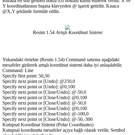
Burada en son gelinen nokta 0,0 noktası kabul edilerek verilir. X ve
Y koordinatlarının başına klavyeden @ işareti getirilir. Kısaca
@X,Y şeklinde formüle edilir.
Resim 1.54
Artışlı Koordinat Sistemi
Yukarıdaki örnekte (Resim 1.54) Command satırına aşağıdaki
mesafeler girilerek artışlı koordinat sistemi daha iyi anlaşılabilir.
Command: Line
Specify first point: 50,50
Specify next point or [Undo]: @250,0
Specify next point or [Undo]: @0,100
Specify next point or [Close/Undo]: @-50,0
Specify next point or [Close/Undo]: @0,100
Specify next point or [Close/Undo]: @-50,0
Specify next point or [Close/Undo]: @0,100
Specify next point or [Close/Undo]: @-100,0
Specify next point or [Close/Undo]: @-50,-300
Kutupsal Koordinat Sistemi (Polar Coordinates)
Kutupsal koordinatta mesafeler açıya bağlı olarak verilir. Sembol