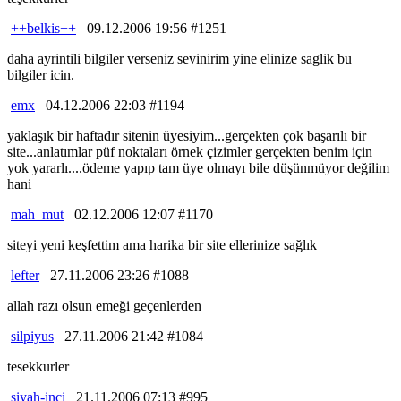
++belkis++
09.12.2006 19:56 #1251
daha ayrintili bilgiler verseniz sevinirim yine elinize saglik bu
bilgiler icin.
emx
04.12.2006 22:03 #1194
yaklaşık bir haftadır sitenin üyesiyim...gerçekten çok başarılı bir
site...anlatımlar püf noktaları örnek çizimler gerçekten benim için
yok yararlı....ödeme yapıp tam üye olmayı bile düşünmüyor değilim
hani
mah_mut
02.12.2006 12:07 #1170
siteyi yeni keşfettim ama harika bir site ellerinize sağlık
lefter
27.11.2006 23:26 #1088
allah razı olsun emeği geçenlerden
silpiyus
27.11.2006 21:42 #1084
tesekkurler
siyah-inci
21.11.2006 07:13 #995