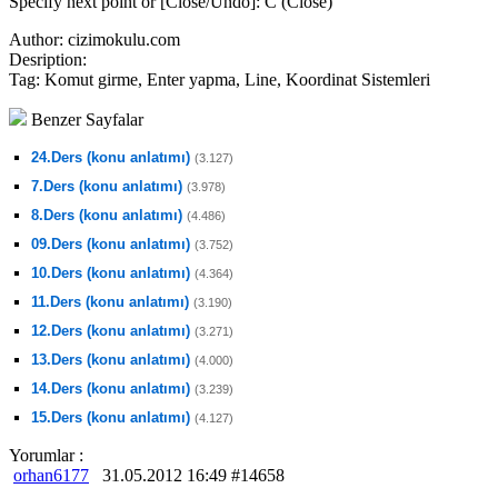
Specify next point or [Close/Undo]: C (Close)
Author:
cizimokulu.com
Desription:
Tag:
Komut girme, Enter yapma, Line, Koordinat Sistemleri
Benzer Sayfalar
24.Ders (konu anlatımı)
(3.127)
7.Ders (konu anlatımı)
(3.978)
8.Ders (konu anlatımı)
(4.486)
09.Ders (konu anlatımı)
(3.752)
10.Ders (konu anlatımı)
(4.364)
11.Ders (konu anlatımı)
(3.190)
12.Ders (konu anlatımı)
(3.271)
13.Ders (konu anlatımı)
(4.000)
14.Ders (konu anlatımı)
(3.239)
15.Ders (konu anlatımı)
(4.127)
Yorumlar :
orhan6177
31.05.2012 16:49 #14658