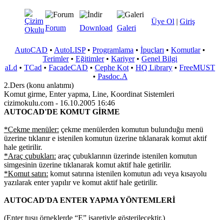
Üye Ol
|
Giriş
Forum
Download
Galeri
AutoCAD
•
AutoLISP
•
Programlama
•
İpuçları
•
Komutlar
•
Terimler
•
Eğitimler
•
Kariyer
•
Genel Bilgi
aLd
•
TCad
•
FacadeCAD
•
Cephe Kot
•
HQ Library
•
FreeMUST
•
Pasdoc.A
2.Ders (konu anlatımı)
Komut girme, Enter yapma, Line, Koordinat Sistemleri
cizimokulu.com - 16.10.2005 16:46
AUTOCAD'DE KOMUT GİRME
*Çekme menüler:
çekme menülerden komutun bulunduğu menü
üzerine tıklanır e istenilen komutun üzerine tıklanarak komut aktif
hale getirilir.
*Araç çubukları:
araç çubuklarının üzerinde istenilen komutun
simgesinin üzerine tıklanarak komut aktif hale getirilir.
*Komut satırı:
komut satırına istenilen komutun adı veya kısayolu
yazılarak enter yapılır ve komut aktif hale getirilir.
AUTOCAD'DA ENTER YAPMA YÖNTEMLERİ
(Enter tuşu örneklerde “E” işaretiyle gösterilecektir.)