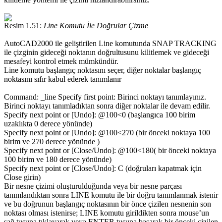
Resim 1.51:
Line Komutu İle Doğrular Çizme
AutoCAD2000 ile geliştirilen Line komutunda SNAP TRACKING
ile çizginin gideceği noktanın doğrultusunu kilitlemek ve gideceği
mesafeyi kontrol etmek mümkündür.
Line komutu başlangıç noktasını seçer, diğer noktalar başlangıç
noktasını sıfır kabul ederek tanımlanır
Command: _line Specify first point: Birinci noktayı tanımlayınız.
Birinci noktayı tanımladıktan sonra diğer noktalar ile devam edilir.
Specify next point or [Undo]: @100<0 (başlangıca 100 birim
uzaklıkta 0 derece yönünde)
Specify next point or [Undo]: @100<270 (bir önceki noktaya 100
birim ve 270 derece yönünde )
Specify next point or [Close/Undo]: @100<180( bir önceki noktaya
100 birim ve 180 derece yönünde)
Specify next point or [Close/Undo]: C (doğruları kapatmak için
Close girin)
Bir nesne çizimi oluşturulduğunda veya bir nesne parçası
tanımlandıktan sonra LINE komutu ile bir doğru tanımlanmak istenir
ve bu doğrunun başlangıç noktasının bir önce çizilen nesnenin son
noktası olması istenirse; LINE komutu girildikten sonra mouse’un
sağ tuşuna tıklayarak veya ENTER tuşuna basarak bir önceki çizilen