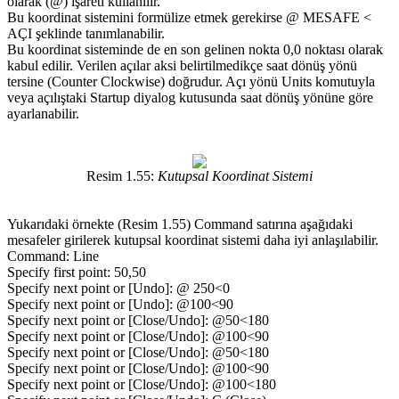
olarak (@) işareti kullanılır.
Bu koordinat sistemini formülize etmek gerekirse @ MESAFE <
AÇI şeklinde tanımlanabilir.
Bu koordinat sisteminde de en son gelinen nokta 0,0 noktası olarak
kabul edilir. Verilen açılar aksi belirtilmedikçe saat dönüş yönü
tersine (Counter Clockwise) doğrudur. Açı yönü Units komutuyla
veya açılıştaki Startup diyalog kutusunda saat dönüş yönüne göre
ayarlanabilir.
Resim 1.55:
Kutupsal Koordinat Sistemi
Yukarıdaki örnekte (Resim 1.55) Command satırına aşağıdaki
mesafeler girilerek kutupsal koordinat sistemi daha iyi anlaşılabilir.
Command: Line
Specify first point: 50,50
Specify next point or [Undo]: @ 250<0
Specify next point or [Undo]: @100<90
Specify next point or [Close/Undo]: @50<180
Specify next point or [Close/Undo]: @100<90
Specify next point or [Close/Undo]: @50<180
Specify next point or [Close/Undo]: @100<90
Specify next point or [Close/Undo]: @100<180