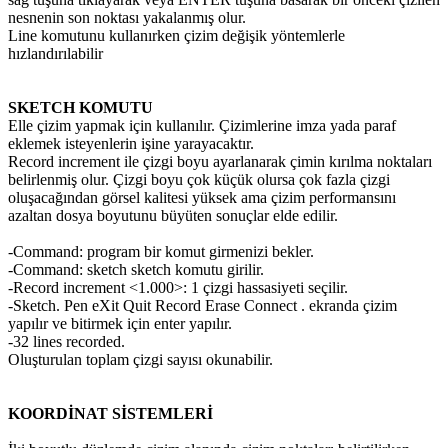
nesnenin son noktası yakalanmış olur.
Line komutunu kullanırken çizim değişik yöntemlerle
hızlandırılabilir
SKETCH KOMUTU
Elle çizim yapmak için kullanılır. Çizimlerine imza yada paraf
eklemek isteyenlerin işine yarayacaktır.
Record increment ile çizgi boyu ayarlanarak çimin kırılma noktaları
belirlenmiş olur. Çizgi boyu çok küçük olursa çok fazla çizgi
oluşacağından görsel kalitesi yüksek ama çizim performansını
azaltan dosya boyutunu büyüten sonuçlar elde edilir.
-Command: program bir komut girmenizi bekler.
-Command: sketch sketch komutu girilir.
-Record increment <1.000>: 1 çizgi hassasiyeti seçilir.
-Sketch. Pen eXit Quit Record Erase Connect .
ekranda çizim
yapılır ve bitirmek için enter yapılır.
-32 lines recorded.
Oluşturulan toplam çizgi sayısı okunabilir.
KOORDİNAT SİSTEMLERİ