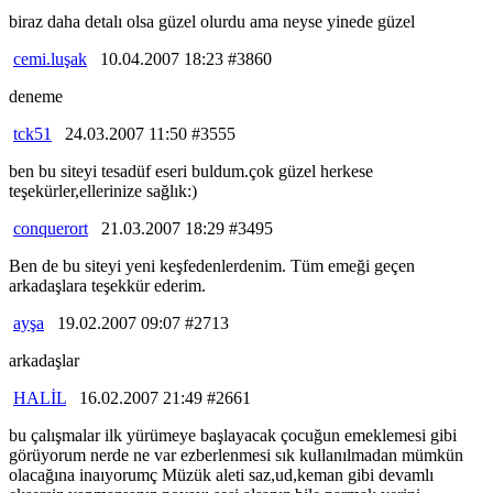
biraz daha detalı olsa güzel olurdu ama neyse yinede güzel
cemi.luşak
10.04.2007 18:23 #3860
deneme
tck51
24.03.2007 11:50 #3555
ben bu siteyi tesadüf eseri buldum.çok güzel herkese
teşekürler,ellerinize sağlık:)
conquerort
21.03.2007 18:29 #3495
Ben de bu siteyi yeni keşfedenlerdenim. Tüm emeği geçen
arkadaşlara teşekkür ederim.
ayşa
19.02.2007 09:07 #2713
arkadaşlar
HALİL
16.02.2007 21:49 #2661
bu çalışmalar ilk yürümeye başlayacak çocuğun emeklemesi gibi
görüyorum nerde ne var ezberlenmesi sık kullanılmadan mümkün
olacağına inaıyorumç Müzük aleti saz,ud,keman gibi devamlı