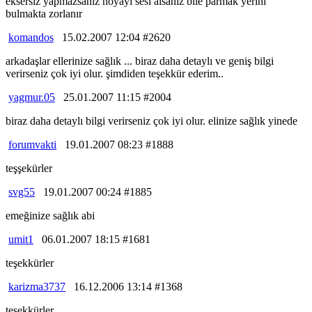
eksersiz yapmazsanız noyayı sesi alsanız bile parmak yerini
bulmakta zorlanır
komandos
15.02.2007 12:04 #2620
arkadaşlar ellerinize sağlık ... biraz daha detaylı ve geniş bilgi
verirseniz çok iyi olur. şimdiden teşekkür ederim..
yagmur.05
25.01.2007 11:15 #2004
biraz daha detaylı bilgi verirseniz çok iyi olur. elinize sağlık yinede
forumvakti
19.01.2007 08:23 #1888
teşşekürler
svg55
19.01.2007 00:24 #1885
emeğinize sağlık abi
umit1
06.01.2007 18:15 #1681
teşekkürler
karizma3737
16.12.2006 13:14 #1368
teşekkürler