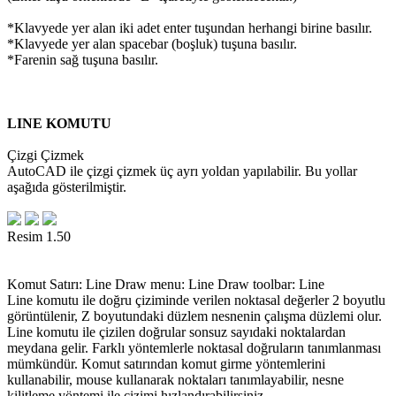
*Klavyede yer alan iki adet enter tuşundan herhangi birine basılır.
*Klavyede yer alan spacebar (boşluk) tuşuna basılır.
*Farenin sağ tuşuna basılır.
LINE KOMUTU
Çizgi Çizmek
AutoCAD ile çizgi çizmek üç ayrı yoldan yapılabilir. Bu yollar
aşağıda gösterilmiştir.
Resim 1.50
Komut Satırı: Line Draw menu: Line Draw toolbar: Line
Line komutu ile doğru çiziminde verilen noktasal değerler 2 boyutlu
görüntülenir, Z boyutundaki düzlem nesnenin çalışma düzlemi olur.
Line komutu ile çizilen doğrular sonsuz sayıdaki noktalardan
meydana gelir. Farklı yöntemlerle noktasal doğruların tanımlanması
mümkündür. Komut satırından komut girme yöntemlerini
kullanabilir, mouse kullanarak noktaları tanımlayabilir, nesne
kilitleme yöntemi ile çizimi hızlandırabilirsiniz.