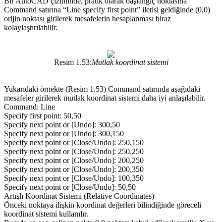
Bir AutoCAD çiziminde, pratik olarak başlangıç noktasına
Command satırına “Line specify first point” iletisi geldiğinde (0,0)
orijin noktası girilerek mesafelerin hesaplanması biraz
kolaylaştırılabilir.
Resim 1.53:
Mutlak koordinat sistemi
Yukarıdaki örnekte (Resim 1.53) Command satırında aşağıdaki
mesafeler girilerek mutlak koordinat sistemi daha iyi anlaşılabilir.
Command: Line
Specify first point: 50,50
Specify next point or [Undo]: 300,50
Specify next point or [Undo]: 300,150
Specify next point or [Close/Undo]: 250,150
Specify next point or [Close/Undo]: 250,250
Specify next point or [Close/Undo]: 200,250
Specify next point or [Close/Undo]: 200,350
Specify next point or [Close/Undo]: 100,350
Specify next point or [Close/Undo]: 50,50
Artışlı Koordinat Sistemi (Relative Coordinates)
Önceki noktaya ilişkin koordinat değerleri bilindiğinde göreceli
koordinat sistemi kullanılır.